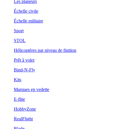
Les planeurs
Échelle civile
Échelle militaire
Sport
STOL
Hélicoptères par niveau de finition
Prêt à voler
Bind-N-Fly
Kits
Marques en vedette
E-flite
HobbyZone
RealFlight
Blade