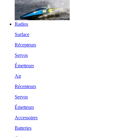
Radios
Surface
Récepteurs
Servos
Émetteurs
Air
Récepteurs
Servos
Émetteurs
Accessoires
Batteries