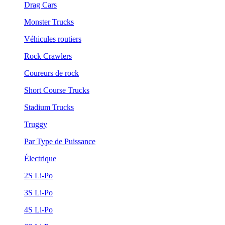
Drag Cars
Monster Trucks
Véhicules routiers
Rock Crawlers
Coureurs de rock
Short Course Trucks
Stadium Trucks
Truggy
Par Type de Puissance
Électrique
2S Li-Po
3S Li-Po
4S Li-Po