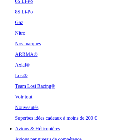
6S Li-Po
8S Li-Po
Gaz
Nitro
Nos marques
ARRMA®
Axial®
Losi®
Team Losi Racing®
Voir tout
Nouveautés
Superbes idées cadeaux à moins de 200 €
Avions & Hélicoptères
Avions par niveau de compétence