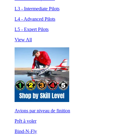
L3 - Intermediate Pilots
L4 - Advanced Pilots
L5 - Expert Pilots
View All
Avions par niveau de finition
Prêt à voler
Bind-N-Fly