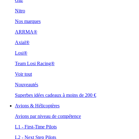
Gaz
Nitro
Nos marques
ARRMA®
Axial®
Losi®
Team Losi Racing®
Voir tout
Nouveautés
Superbes idées cadeaux à moins de 200 €
Avions & Hélicoptères
Avions par niveau de compétence
L1 - First-Time Pilots
L2 - Next Step Pilots