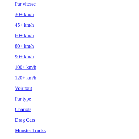
Par vitesse
30+ km/h
45+ km/h
60+ km/h
80+ km/h
90+ km/h
100+ km/h
120+ km/h
Voir tout
Par type
Chariots
Drag Cars
Monster Trucks