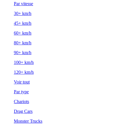
Par vitesse
30+ km/h
45+ km/h
60+ km/h
80+ km/h
90+ km/h
100+ km/h
120+ km/h
Voir tout
Par type
Chariots
Drag Cars
Monster Trucks