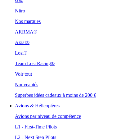
Gaz
Nitro
Nos marques
ARRMA®
Axial®
Losi®
Team Losi Racing®
Voir tout
Nouveautés
Superbes idées cadeaux à moins de 200 €
Avions & Hélicoptères
Avions par niveau de compétence
L1 - First-Time Pilots
L2 - Next Step Pilots