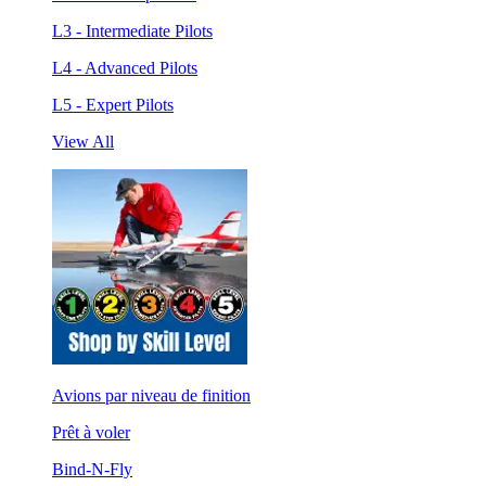
L3 - Intermediate Pilots
L4 - Advanced Pilots
L5 - Expert Pilots
View All
Avions par niveau de finition
Prêt à voler
Bind-N-Fly