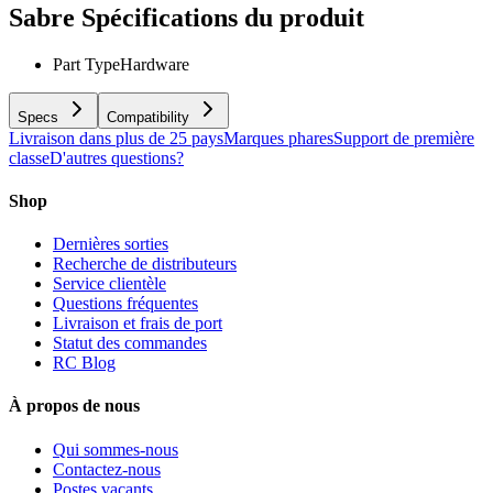
Sabre
Spécifications du produit
Part Type
Hardware
Specs
Compatibility
Livraison dans plus de 25 pays
Marques phares
Support de première
classe
D'autres questions?
Shop
Dernières sorties
Recherche de distributeurs
Service clientèle
Questions fréquentes
Livraison et frais de port
Statut des commandes
RC Blog
À propos de nous
Qui sommes-nous
Contactez-nous
Postes vacants