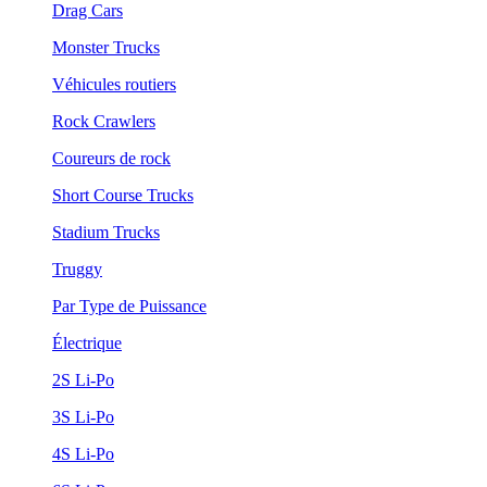
Drag Cars
Monster Trucks
Véhicules routiers
Rock Crawlers
Coureurs de rock
Short Course Trucks
Stadium Trucks
Truggy
Par Type de Puissance
Électrique
2S Li-Po
3S Li-Po
4S Li-Po