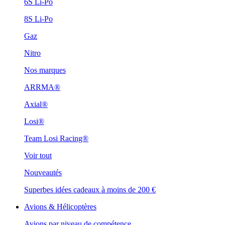
6S Li-Po
8S Li-Po
Gaz
Nitro
Nos marques
ARRMA®
Axial®
Losi®
Team Losi Racing®
Voir tout
Nouveautés
Superbes idées cadeaux à moins de 200 €
Avions & Hélicoptères
Avions par niveau de compétence