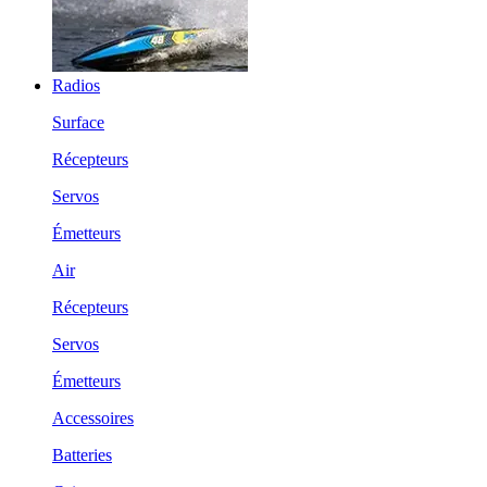
Radios
Surface
Récepteurs
Servos
Émetteurs
Air
Récepteurs
Servos
Émetteurs
Accessoires
Batteries