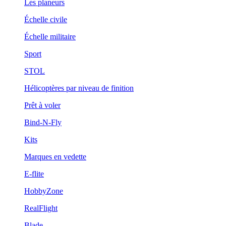
Les planeurs
Échelle civile
Échelle militaire
Sport
STOL
Hélicoptères par niveau de finition
Prêt à voler
Bind-N-Fly
Kits
Marques en vedette
E-flite
HobbyZone
RealFlight
Blade