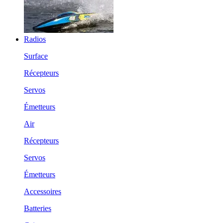
Radios
Surface
Récepteurs
Servos
Émetteurs
Air
Récepteurs
Servos
Émetteurs
Accessoires
Batteries