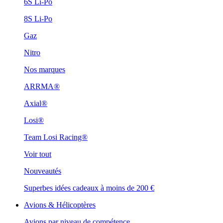
6S Li-Po
8S Li-Po
Gaz
Nitro
Nos marques
ARRMA®
Axial®
Losi®
Team Losi Racing®
Voir tout
Nouveautés
Superbes idées cadeaux à moins de 200 €
Avions & Hélicoptères
Avions par niveau de compétence