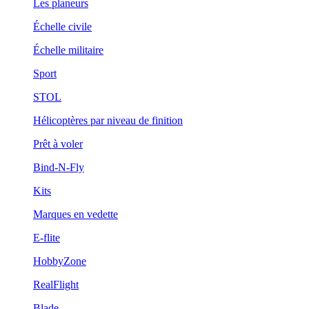
Les planeurs
Échelle civile
Échelle militaire
Sport
STOL
Hélicoptères par niveau de finition
Prêt à voler
Bind-N-Fly
Kits
Marques en vedette
E-flite
HobbyZone
RealFlight
Blade