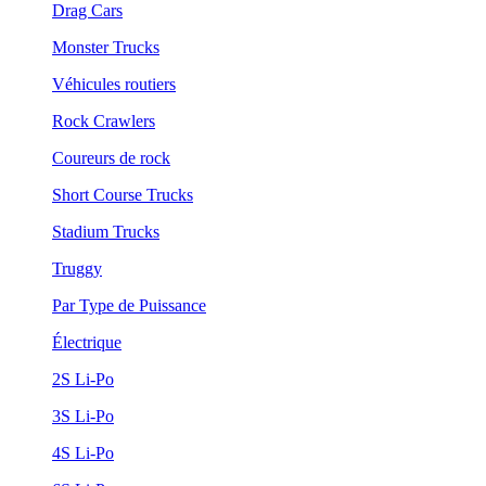
Drag Cars
Monster Trucks
Véhicules routiers
Rock Crawlers
Coureurs de rock
Short Course Trucks
Stadium Trucks
Truggy
Par Type de Puissance
Électrique
2S Li-Po
3S Li-Po
4S Li-Po