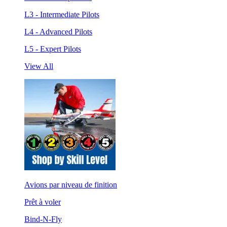
L3 - Intermediate Pilots
L4 - Advanced Pilots
L5 - Expert Pilots
View All
Avions par niveau de finition
Prêt à voler
Bind-N-Fly