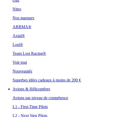
Gaz
Nitro
Nos marques
ARRMA®
Axial®
Losi®
Team Losi Racing®
Voir tout
Nouveautés
Superbes idées cadeaux à moins de 200 €
Avions & Hélicoptères
Avions par niveau de compétence
L1 - First-Time Pilots
L2 - Next Step Pilots