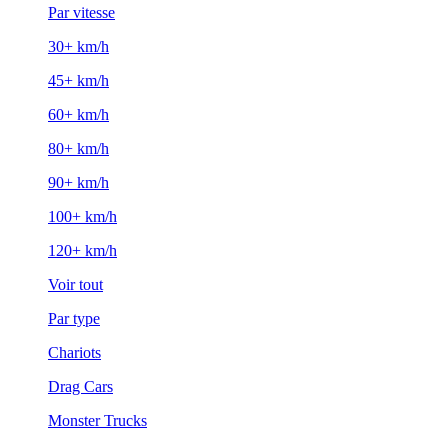
Par vitesse
30+ km/h
45+ km/h
60+ km/h
80+ km/h
90+ km/h
100+ km/h
120+ km/h
Voir tout
Par type
Chariots
Drag Cars
Monster Trucks