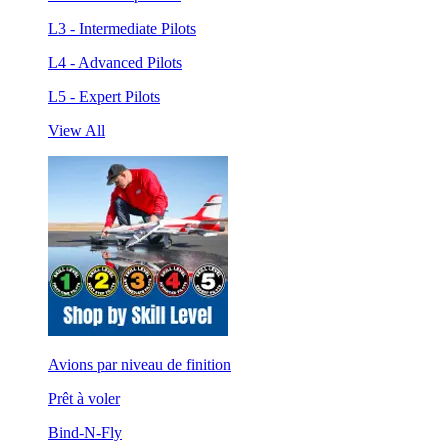
L3 - Intermediate Pilots
L4 - Advanced Pilots
L5 - Expert Pilots
View All
Avions par niveau de finition
Prêt à voler
Bind-N-Fly