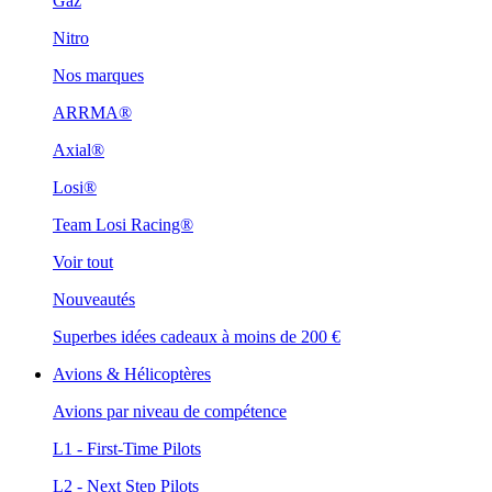
Gaz
Nitro
Nos marques
ARRMA®
Axial®
Losi®
Team Losi Racing®
Voir tout
Nouveautés
Superbes idées cadeaux à moins de 200 €
Avions & Hélicoptères
Avions par niveau de compétence
L1 - First-Time Pilots
L2 - Next Step Pilots