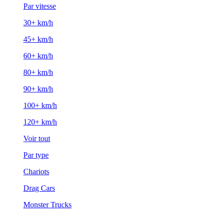
Par vitesse
30+ km/h
45+ km/h
60+ km/h
80+ km/h
90+ km/h
100+ km/h
120+ km/h
Voir tout
Par type
Chariots
Drag Cars
Monster Trucks