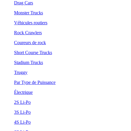
Drag Cars
Monster Trucks
Véhicules routiers
Rock Crawlers
Coureurs de rock
Short Course Trucks
Stadium Trucks
Truggy
Par Type de Puissance
Électrique
2S Li-Po
3S Li-Po
4S Li-Po