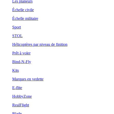
Les planeurs
Échelle civile
Échelle militaire
Sport
STOL
Hélicoptères par niveau de finition
Prêt à voler
Bind-N-Fly
Kits
Marques en vedette
E-flite
HobbyZone
RealFlight
Blade