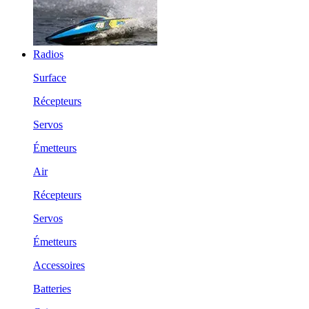
Radios
Surface
Récepteurs
Servos
Émetteurs
Air
Récepteurs
Servos
Émetteurs
Accessoires
Batteries