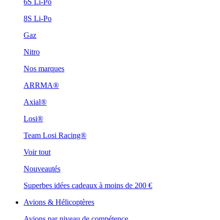
6S Li-Po
8S Li-Po
Gaz
Nitro
Nos marques
ARRMA®
Axial®
Losi®
Team Losi Racing®
Voir tout
Nouveautés
Superbes idées cadeaux à moins de 200 €
Avions & Hélicoptères
Avions par niveau de compétence