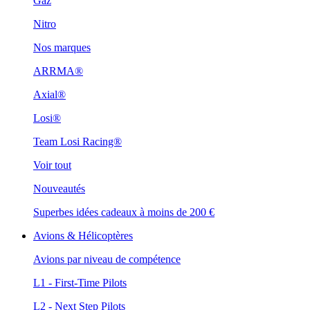
Gaz
Nitro
Nos marques
ARRMA®
Axial®
Losi®
Team Losi Racing®
Voir tout
Nouveautés
Superbes idées cadeaux à moins de 200 €
Avions & Hélicoptères
Avions par niveau de compétence
L1 - First-Time Pilots
L2 - Next Step Pilots