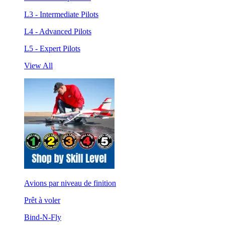
L3 - Intermediate Pilots
L4 - Advanced Pilots
L5 - Expert Pilots
View All
Avions par niveau de finition
Prêt à voler
Bind-N-Fly