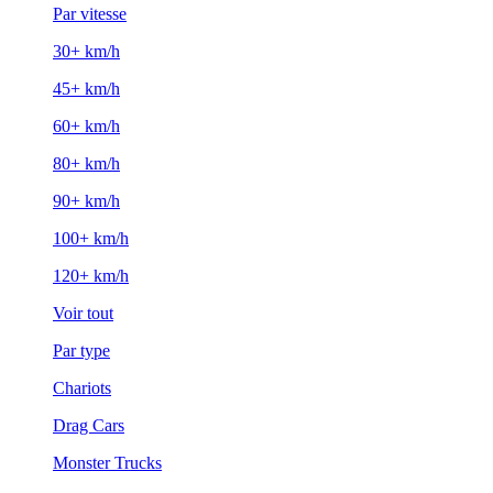
Par vitesse
30+ km/h
45+ km/h
60+ km/h
80+ km/h
90+ km/h
100+ km/h
120+ km/h
Voir tout
Par type
Chariots
Drag Cars
Monster Trucks