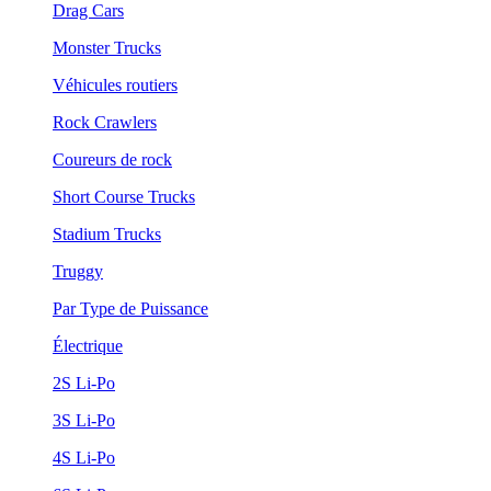
Drag Cars
Monster Trucks
Véhicules routiers
Rock Crawlers
Coureurs de rock
Short Course Trucks
Stadium Trucks
Truggy
Par Type de Puissance
Électrique
2S Li-Po
3S Li-Po
4S Li-Po