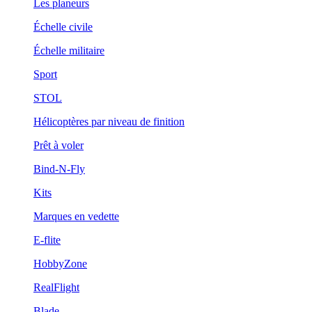
Les planeurs
Échelle civile
Échelle militaire
Sport
STOL
Hélicoptères par niveau de finition
Prêt à voler
Bind-N-Fly
Kits
Marques en vedette
E-flite
HobbyZone
RealFlight
Blade