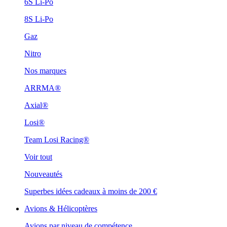
6S Li-Po
8S Li-Po
Gaz
Nitro
Nos marques
ARRMA®
Axial®
Losi®
Team Losi Racing®
Voir tout
Nouveautés
Superbes idées cadeaux à moins de 200 €
Avions & Hélicoptères
Avions par niveau de compétence