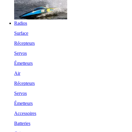
Radios
Surface
Récepteurs
Servos
Émetteurs
Air
Récepteurs
Servos
Émetteurs
Accessoires
Batteries