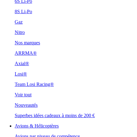
6S Li-Po
8S Li-Po
Gaz
Nitro
Nos marques
ARRMA®
Axial®
Losi®
Team Losi Racing®
Voir tout
Nouveautés
Superbes idées cadeaux à moins de 200 €
Avions & Hélicoptères
Avions par niveau de compétence