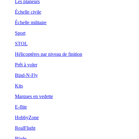
Les planeurs
Échelle civile
Échelle militaire
Sport
STOL
Hélicoptères par niveau de finition
Prêt à voler
Bind-N-Fly
Kits
Marques en vedette
E-flite
HobbyZone
RealFlight
Blade