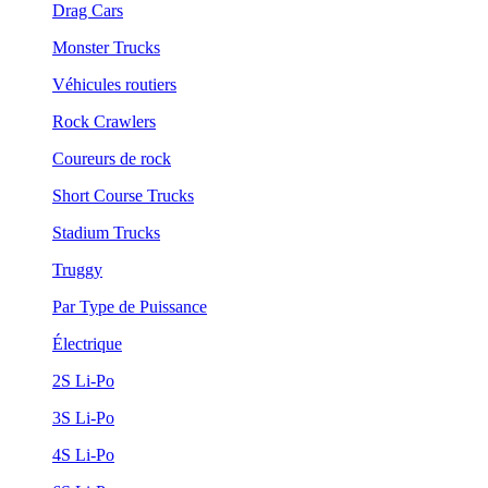
Drag Cars
Monster Trucks
Véhicules routiers
Rock Crawlers
Coureurs de rock
Short Course Trucks
Stadium Trucks
Truggy
Par Type de Puissance
Électrique
2S Li-Po
3S Li-Po
4S Li-Po