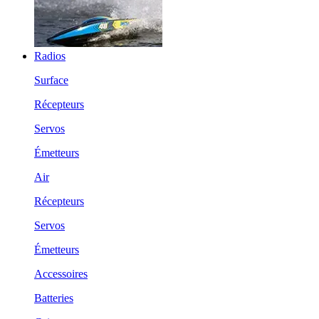
Radios
Surface
Récepteurs
Servos
Émetteurs
Air
Récepteurs
Servos
Émetteurs
Accessoires
Batteries