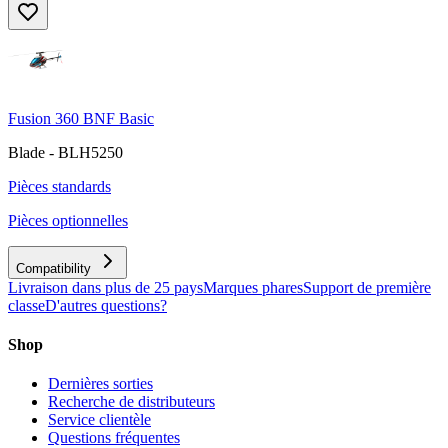
Fusion 360 BNF Basic
Blade - BLH5250
Pièces standards
Pièces optionnelles
Compatibility
Livraison dans plus de 25 pays
Marques phares
Support de première
classe
D'autres questions?
Shop
Dernières sorties
Recherche de distributeurs
Service clientèle
Questions fréquentes