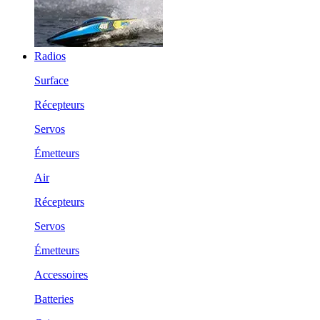
Radios
Surface
Récepteurs
Servos
Émetteurs
Air
Récepteurs
Servos
Émetteurs
Accessoires
Batteries