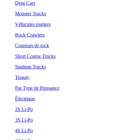
Drag Cars
Monster Trucks
Véhicules routiers
Rock Crawlers
Coureurs de rock
Short Course Trucks
Stadium Trucks
Truggy
Par Type de Puissance
Électrique
2S Li-Po
3S Li-Po
4S Li-Po