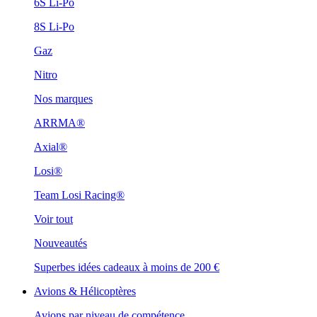
6S Li-Po
8S Li-Po
Gaz
Nitro
Nos marques
ARRMA®
Axial®
Losi®
Team Losi Racing®
Voir tout
Nouveautés
Superbes idées cadeaux à moins de 200 €
Avions & Hélicoptères
Avions par niveau de compétence