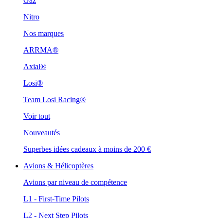
Gaz
Nitro
Nos marques
ARRMA®
Axial®
Losi®
Team Losi Racing®
Voir tout
Nouveautés
Superbes idées cadeaux à moins de 200 €
Avions & Hélicoptères
Avions par niveau de compétence
L1 - First-Time Pilots
L2 - Next Step Pilots