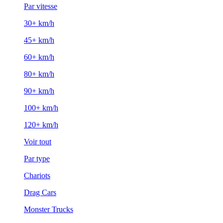
Par vitesse
30+ km/h
45+ km/h
60+ km/h
80+ km/h
90+ km/h
100+ km/h
120+ km/h
Voir tout
Par type
Chariots
Drag Cars
Monster Trucks