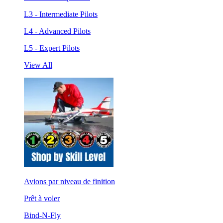
L3 - Intermediate Pilots
L4 - Advanced Pilots
L5 - Expert Pilots
View All
Avions par niveau de finition
Prêt à voler
Bind-N-Fly