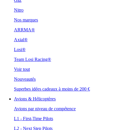
Gaz
Nitro
Nos marques
ARRMA®
Axial®
Losi®
Team Losi Racing®
Voir tout
Nouveautés
Superbes idées cadeaux à moins de 200 €
Avions & Hélicoptères
Avions par niveau de compétence
L1 - First-Time Pilots
L2 - Next Step Pilots