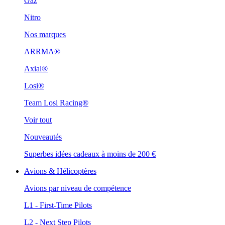
Gaz
Nitro
Nos marques
ARRMA®
Axial®
Losi®
Team Losi Racing®
Voir tout
Nouveautés
Superbes idées cadeaux à moins de 200 €
Avions & Hélicoptères
Avions par niveau de compétence
L1 - First-Time Pilots
L2 - Next Step Pilots