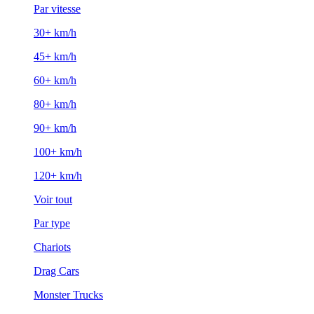
Par vitesse
30+ km/h
45+ km/h
60+ km/h
80+ km/h
90+ km/h
100+ km/h
120+ km/h
Voir tout
Par type
Chariots
Drag Cars
Monster Trucks