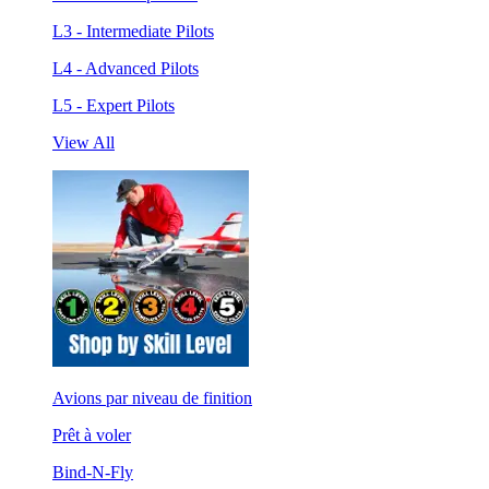
L3 - Intermediate Pilots
L4 - Advanced Pilots
L5 - Expert Pilots
View All
Avions par niveau de finition
Prêt à voler
Bind-N-Fly