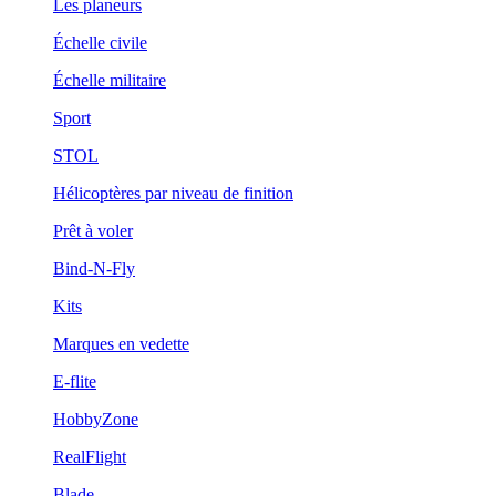
Les planeurs
Échelle civile
Échelle militaire
Sport
STOL
Hélicoptères par niveau de finition
Prêt à voler
Bind-N-Fly
Kits
Marques en vedette
E-flite
HobbyZone
RealFlight
Blade