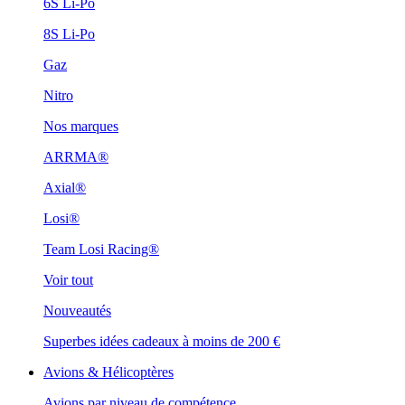
6S Li-Po
8S Li-Po
Gaz
Nitro
Nos marques
ARRMA®
Axial®
Losi®
Team Losi Racing®
Voir tout
Nouveautés
Superbes idées cadeaux à moins de 200 €
Avions & Hélicoptères
Avions par niveau de compétence