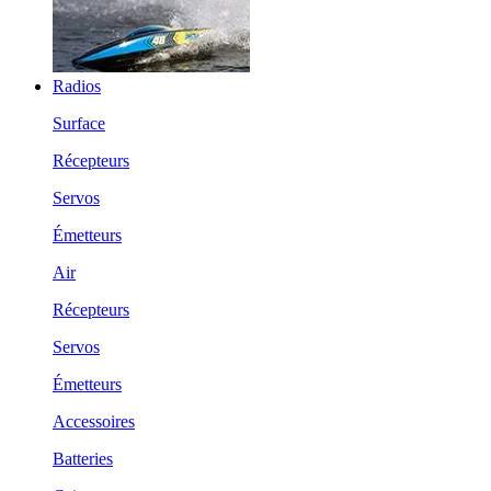
Radios
Surface
Récepteurs
Servos
Émetteurs
Air
Récepteurs
Servos
Émetteurs
Accessoires
Batteries