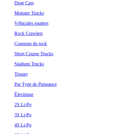
Drag Cars
Monster Trucks
Véhicules routiers
Rock Crawlers
Coureurs de rock
Short Course Trucks
Stadium Trucks
Truggy
Par Type de Puissance
Électrique
2S Li-Po
3S Li-Po
4S Li-Po