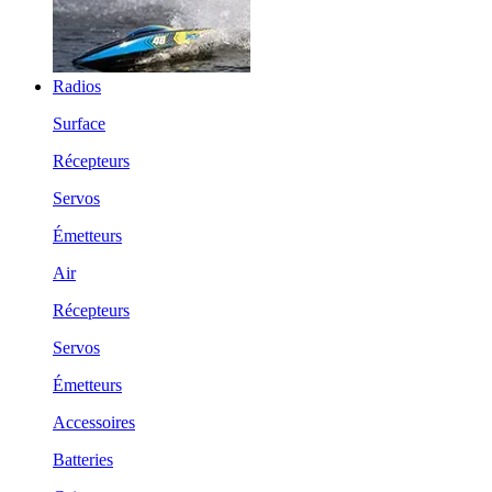
Radios
Surface
Récepteurs
Servos
Émetteurs
Air
Récepteurs
Servos
Émetteurs
Accessoires
Batteries