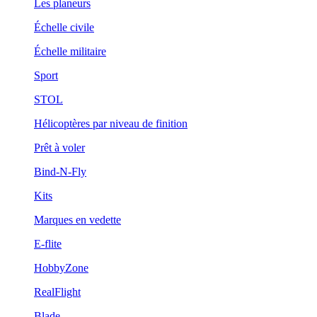
Les planeurs
Échelle civile
Échelle militaire
Sport
STOL
Hélicoptères par niveau de finition
Prêt à voler
Bind-N-Fly
Kits
Marques en vedette
E-flite
HobbyZone
RealFlight
Blade