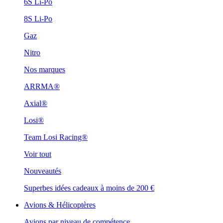
6S Li-Po
8S Li-Po
Gaz
Nitro
Nos marques
ARRMA®
Axial®
Losi®
Team Losi Racing®
Voir tout
Nouveautés
Superbes idées cadeaux à moins de 200 €
Avions & Hélicoptères
Avions par niveau de compétence