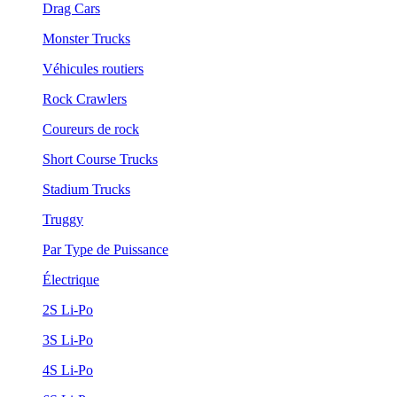
Drag Cars
Monster Trucks
Véhicules routiers
Rock Crawlers
Coureurs de rock
Short Course Trucks
Stadium Trucks
Truggy
Par Type de Puissance
Électrique
2S Li-Po
3S Li-Po
4S Li-Po