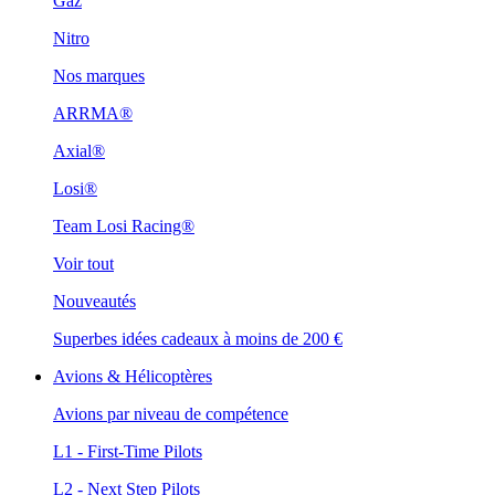
Gaz
Nitro
Nos marques
ARRMA®
Axial®
Losi®
Team Losi Racing®
Voir tout
Nouveautés
Superbes idées cadeaux à moins de 200 €
Avions & Hélicoptères
Avions par niveau de compétence
L1 - First-Time Pilots
L2 - Next Step Pilots