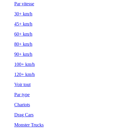
Par vitesse
30+ km/h
45+ km/h
60+ km/h
80+ km/h
90+ km/h
100+ km/h
120+ km/h
Voir tout
Par type
Chariots
Drag Cars
Monster Trucks