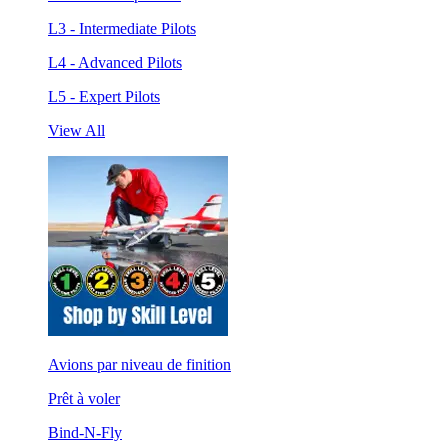
L3 - Intermediate Pilots
L4 - Advanced Pilots
L5 - Expert Pilots
View All
Avions par niveau de finition
Prêt à voler
Bind-N-Fly