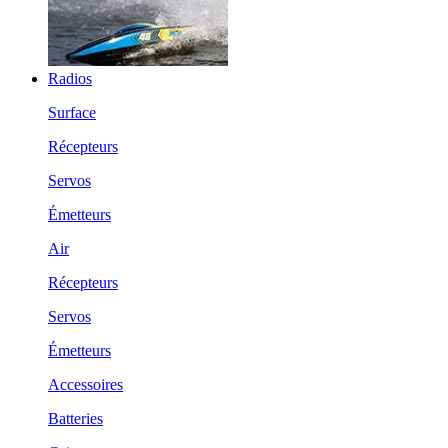
Radios
Surface
Récepteurs
Servos
Émetteurs
Air
Récepteurs
Servos
Émetteurs
Accessoires
Batteries