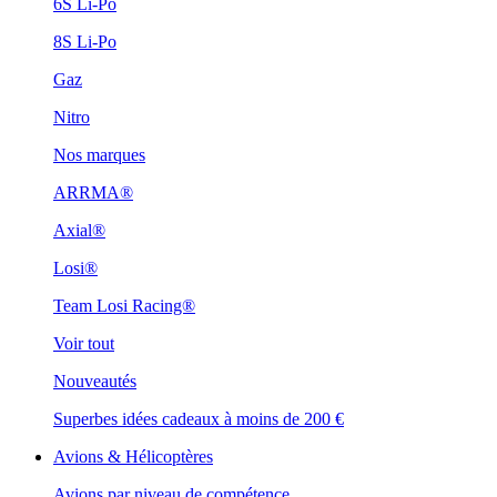
6S Li-Po
8S Li-Po
Gaz
Nitro
Nos marques
ARRMA®
Axial®
Losi®
Team Losi Racing®
Voir tout
Nouveautés
Superbes idées cadeaux à moins de 200 €
Avions & Hélicoptères
Avions par niveau de compétence