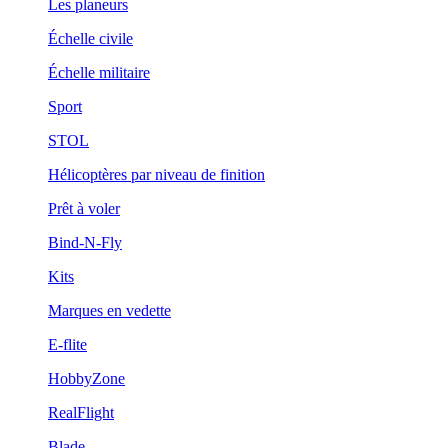
Les planeurs
Échelle civile
Échelle militaire
Sport
STOL
Hélicoptères par niveau de finition
Prêt à voler
Bind-N-Fly
Kits
Marques en vedette
E-flite
HobbyZone
RealFlight
Blade