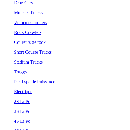
Drag Cars
Monster Trucks
Véhicules routiers
Rock Crawlers
Coureurs de rock
Short Course Trucks
Stadium Trucks
Truggy
Par Type de Puissance
Électrique
2S Li-Po
3S Li-Po
4S Li-Po