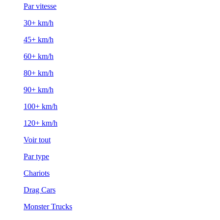
Par vitesse
30+ km/h
45+ km/h
60+ km/h
80+ km/h
90+ km/h
100+ km/h
120+ km/h
Voir tout
Par type
Chariots
Drag Cars
Monster Trucks