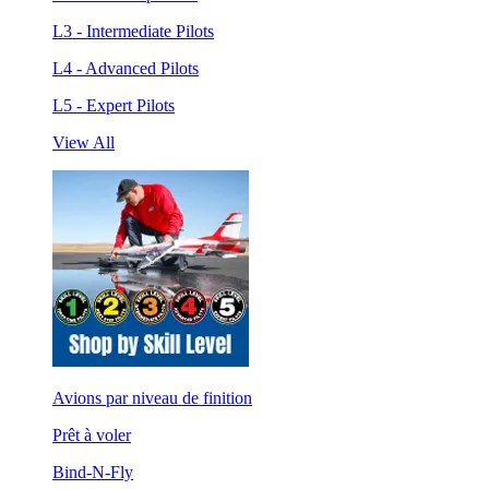
L3 - Intermediate Pilots
L4 - Advanced Pilots
L5 - Expert Pilots
View All
Avions par niveau de finition
Prêt à voler
Bind-N-Fly