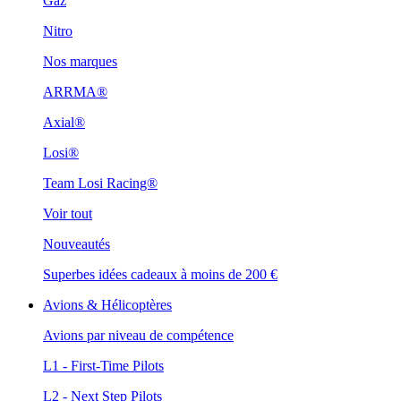
Gaz
Nitro
Nos marques
ARRMA®
Axial®
Losi®
Team Losi Racing®
Voir tout
Nouveautés
Superbes idées cadeaux à moins de 200 €
Avions & Hélicoptères
Avions par niveau de compétence
L1 - First-Time Pilots
L2 - Next Step Pilots