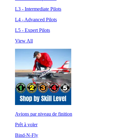
L3 - Intermediate Pilots
L4 - Advanced Pilots
L5 - Expert Pilots
View All
Avions par niveau de finition
Prêt à voler
Bind-N-Fly