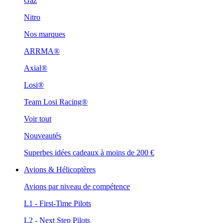
Gaz
Nitro
Nos marques
ARRMA®
Axial®
Losi®
Team Losi Racing®
Voir tout
Nouveautés
Superbes idées cadeaux à moins de 200 €
Avions & Hélicoptères
Avions par niveau de compétence
L1 - First-Time Pilots
L2 - Next Step Pilots