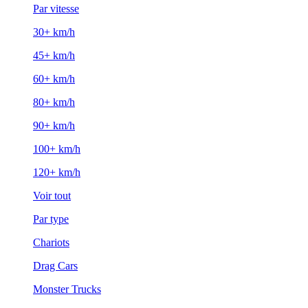
Par vitesse
30+ km/h
45+ km/h
60+ km/h
80+ km/h
90+ km/h
100+ km/h
120+ km/h
Voir tout
Par type
Chariots
Drag Cars
Monster Trucks