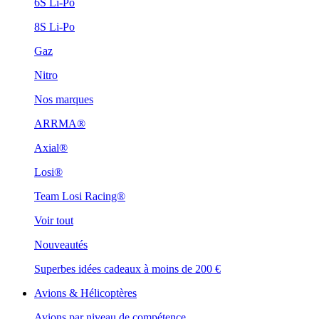
6S Li-Po
8S Li-Po
Gaz
Nitro
Nos marques
ARRMA®
Axial®
Losi®
Team Losi Racing®
Voir tout
Nouveautés
Superbes idées cadeaux à moins de 200 €
Avions & Hélicoptères
Avions par niveau de compétence