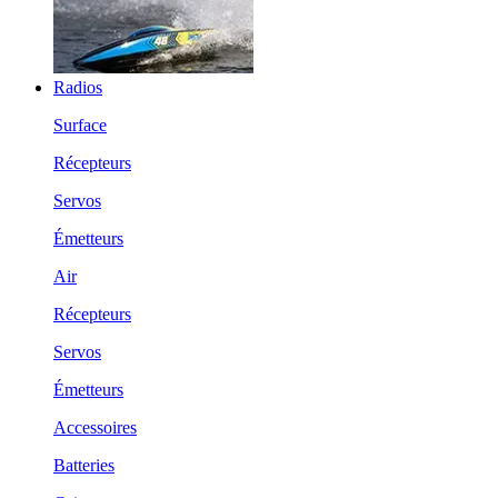
Radios
Surface
Récepteurs
Servos
Émetteurs
Air
Récepteurs
Servos
Émetteurs
Accessoires
Batteries