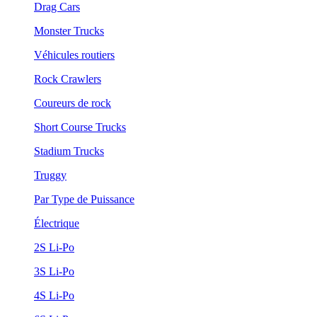
Drag Cars
Monster Trucks
Véhicules routiers
Rock Crawlers
Coureurs de rock
Short Course Trucks
Stadium Trucks
Truggy
Par Type de Puissance
Électrique
2S Li-Po
3S Li-Po
4S Li-Po