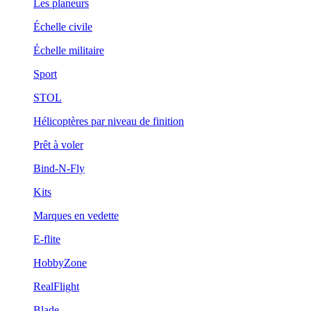
Les planeurs
Échelle civile
Échelle militaire
Sport
STOL
Hélicoptères par niveau de finition
Prêt à voler
Bind-N-Fly
Kits
Marques en vedette
E-flite
HobbyZone
RealFlight
Blade