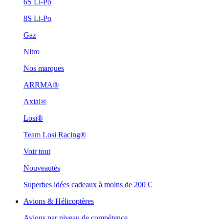
6S Li-Po
8S Li-Po
Gaz
Nitro
Nos marques
ARRMA®
Axial®
Losi®
Team Losi Racing®
Voir tout
Nouveautés
Superbes idées cadeaux à moins de 200 €
Avions & Hélicoptères
Avions par niveau de compétence