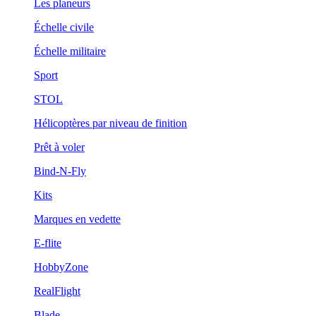
Les planeurs
Échelle civile
Échelle militaire
Sport
STOL
Hélicoptères par niveau de finition
Prêt à voler
Bind-N-Fly
Kits
Marques en vedette
E-flite
HobbyZone
RealFlight
Blade