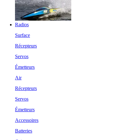
Radios
Surface
Récepteurs
Servos
Émetteurs
Air
Récepteurs
Servos
Émetteurs
Accessoires
Batteries