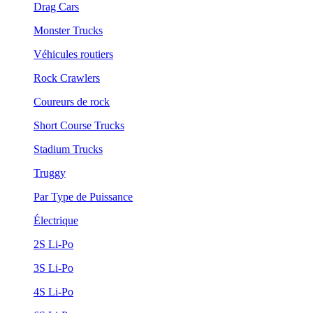
Drag Cars
Monster Trucks
Véhicules routiers
Rock Crawlers
Coureurs de rock
Short Course Trucks
Stadium Trucks
Truggy
Par Type de Puissance
Électrique
2S Li-Po
3S Li-Po
4S Li-Po