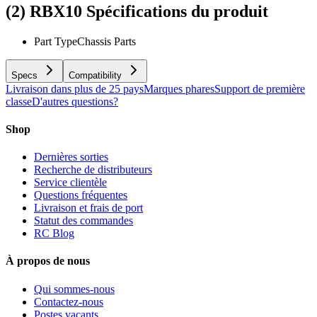
(2) RBX10
Spécifications du produit
Part Type
Chassis Parts
Specs
Compatibility
Livraison dans plus de 25 pays
Marques phares
Support de première
classe
D'autres questions?
Shop
Dernières sorties
Recherche de distributeurs
Service clientèle
Questions fréquentes
Livraison et frais de port
Statut des commandes
RC Blog
À propos de nous
Qui sommes-nous
Contactez-nous
Postes vacants