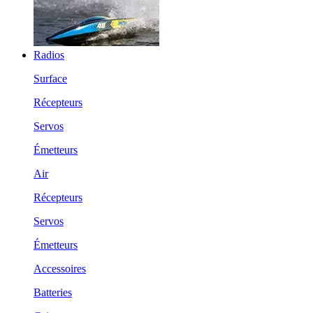
Radios
Surface
Récepteurs
Servos
Émetteurs
Air
Récepteurs
Servos
Émetteurs
Accessoires
Batteries