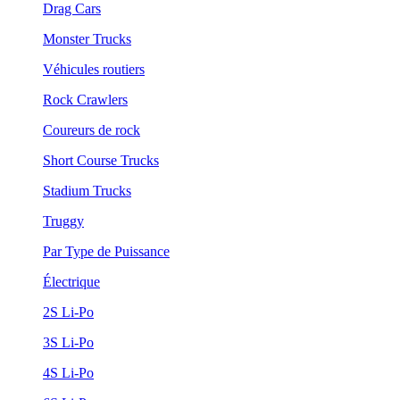
Drag Cars
Monster Trucks
Véhicules routiers
Rock Crawlers
Coureurs de rock
Short Course Trucks
Stadium Trucks
Truggy
Par Type de Puissance
Électrique
2S Li-Po
3S Li-Po
4S Li-Po