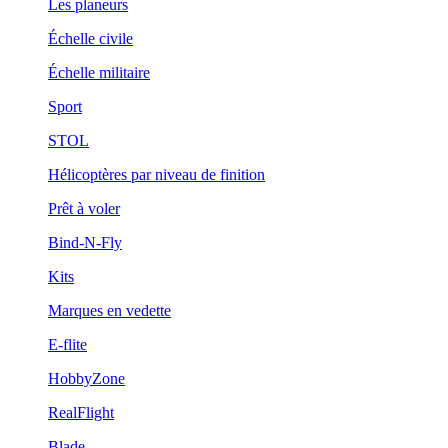
Les planeurs
Échelle civile
Échelle militaire
Sport
STOL
Hélicoptères par niveau de finition
Prêt à voler
Bind-N-Fly
Kits
Marques en vedette
E-flite
HobbyZone
RealFlight
Blade