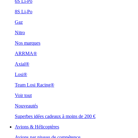
6S Li-Po
8S Li-Po
Gaz
Nitro
Nos marques
ARRMA®
Axial®
Losi®
Team Losi Racing®
Voir tout
Nouveautés
Superbes idées cadeaux à moins de 200 €
Avions & Hélicoptères
Avions par niveau de compétence