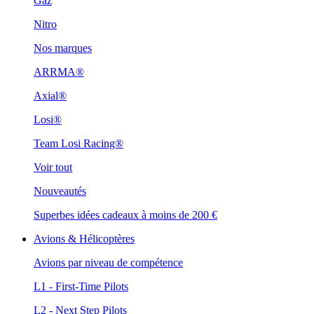
Gaz
Nitro
Nos marques
ARRMA®
Axial®
Losi®
Team Losi Racing®
Voir tout
Nouveautés
Superbes idées cadeaux à moins de 200 €
Avions & Hélicoptères
Avions par niveau de compétence
L1 - First-Time Pilots
L2 - Next Step Pilots