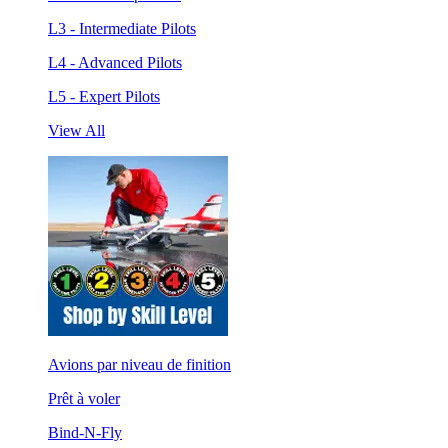
L3 - Intermediate Pilots
L4 - Advanced Pilots
L5 - Expert Pilots
View All
Avions par niveau de finition
Prêt à voler
Bind-N-Fly