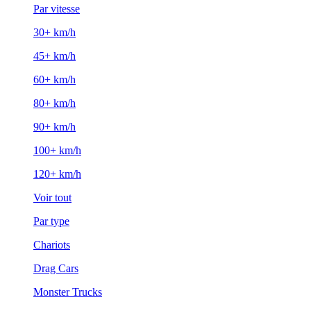
Par vitesse
30+ km/h
45+ km/h
60+ km/h
80+ km/h
90+ km/h
100+ km/h
120+ km/h
Voir tout
Par type
Chariots
Drag Cars
Monster Trucks