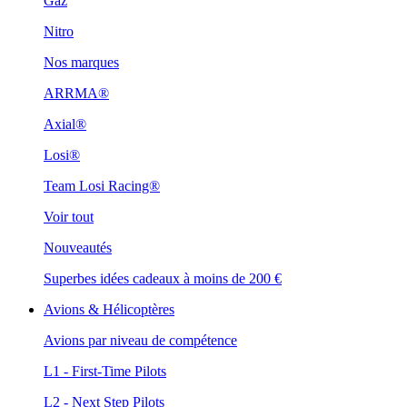
Gaz
Nitro
Nos marques
ARRMA®
Axial®
Losi®
Team Losi Racing®
Voir tout
Nouveautés
Superbes idées cadeaux à moins de 200 €
Avions & Hélicoptères
Avions par niveau de compétence
L1 - First-Time Pilots
L2 - Next Step Pilots