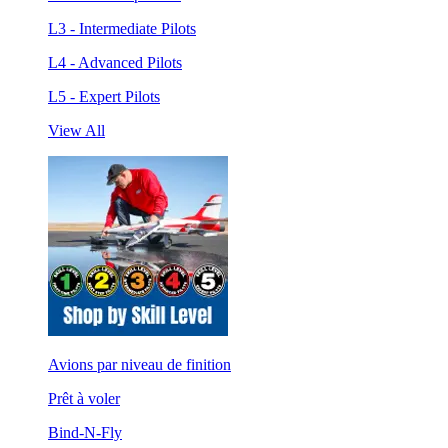
L3 - Intermediate Pilots
L4 - Advanced Pilots
L5 - Expert Pilots
View All
Avions par niveau de finition
Prêt à voler
Bind-N-Fly