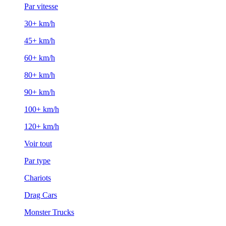
Par vitesse
30+ km/h
45+ km/h
60+ km/h
80+ km/h
90+ km/h
100+ km/h
120+ km/h
Voir tout
Par type
Chariots
Drag Cars
Monster Trucks