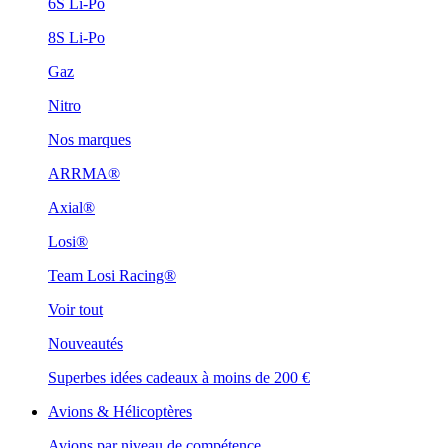
6S Li-Po
8S Li-Po
Gaz
Nitro
Nos marques
ARRMA®
Axial®
Losi®
Team Losi Racing®
Voir tout
Nouveautés
Superbes idées cadeaux à moins de 200 €
Avions & Hélicoptères
Avions par niveau de compétence