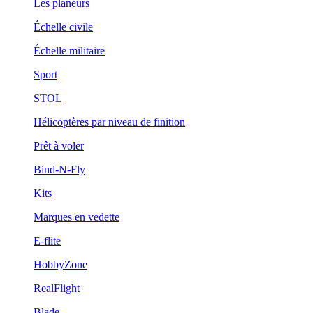
Les planeurs
Échelle civile
Échelle militaire
Sport
STOL
Hélicoptères par niveau de finition
Prêt à voler
Bind-N-Fly
Kits
Marques en vedette
E-flite
HobbyZone
RealFlight
Blade