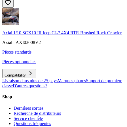
Axial 1/10 SCX10 III Jeep CJ-7 4X4 RTR Brushed Rock Crawler
Axial - AXI03008V2
Pièces standards
Pièces optionnelles
Compatibility
Livraison dans plus de 25 pays
Marques phares
Support de première
classe
D'autres questions?
Shop
Dernières sorties
Recherche de distributeurs
Service clientèle
Questions fréquentes