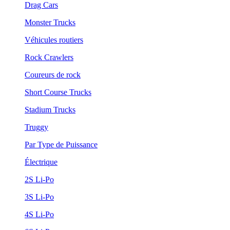
Drag Cars
Monster Trucks
Véhicules routiers
Rock Crawlers
Coureurs de rock
Short Course Trucks
Stadium Trucks
Truggy
Par Type de Puissance
Électrique
2S Li-Po
3S Li-Po
4S Li-Po