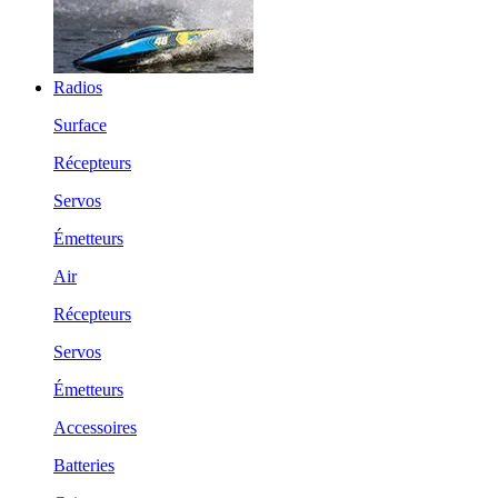
Radios
Surface
Récepteurs
Servos
Émetteurs
Air
Récepteurs
Servos
Émetteurs
Accessoires
Batteries