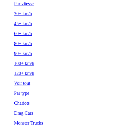
Par vitesse
30+ km/h
45+ km/h
60+ km/h
80+ km/h
90+ km/h
100+ km/h
120+ km/h
Voir tout
Par type
Chariots
Drag Cars
Monster Trucks