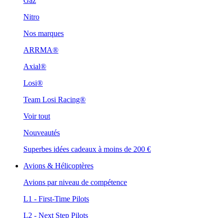
Gaz
Nitro
Nos marques
ARRMA®
Axial®
Losi®
Team Losi Racing®
Voir tout
Nouveautés
Superbes idées cadeaux à moins de 200 €
Avions & Hélicoptères
Avions par niveau de compétence
L1 - First-Time Pilots
L2 - Next Step Pilots