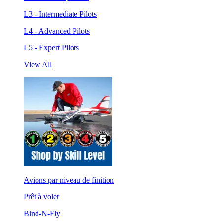
L3 - Intermediate Pilots
L4 - Advanced Pilots
L5 - Expert Pilots
View All
Avions par niveau de finition
Prêt à voler
Bind-N-Fly