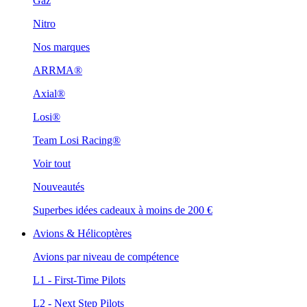
Gaz
Nitro
Nos marques
ARRMA®
Axial®
Losi®
Team Losi Racing®
Voir tout
Nouveautés
Superbes idées cadeaux à moins de 200 €
Avions & Hélicoptères
Avions par niveau de compétence
L1 - First-Time Pilots
L2 - Next Step Pilots