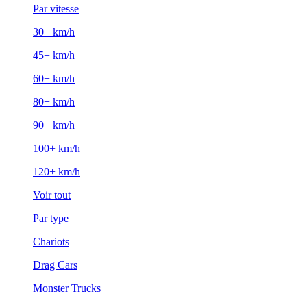
Par vitesse
30+ km/h
45+ km/h
60+ km/h
80+ km/h
90+ km/h
100+ km/h
120+ km/h
Voir tout
Par type
Chariots
Drag Cars
Monster Trucks