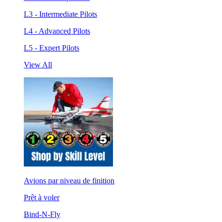
L3 - Intermediate Pilots
L4 - Advanced Pilots
L5 - Expert Pilots
View All
Avions par niveau de finition
Prêt à voler
Bind-N-Fly