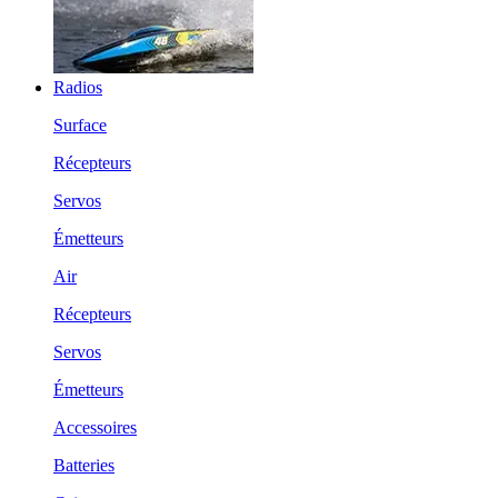
Radios
Surface
Récepteurs
Servos
Émetteurs
Air
Récepteurs
Servos
Émetteurs
Accessoires
Batteries