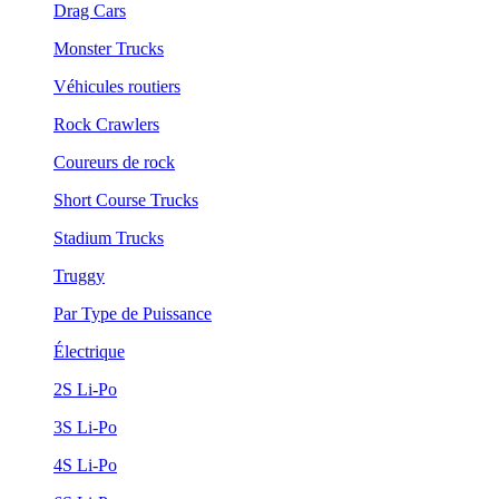
Drag Cars
Monster Trucks
Véhicules routiers
Rock Crawlers
Coureurs de rock
Short Course Trucks
Stadium Trucks
Truggy
Par Type de Puissance
Électrique
2S Li-Po
3S Li-Po
4S Li-Po