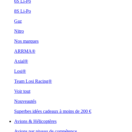
6S Li-Po
8S Li-Po
Gaz
Nitro
Nos marques
ARRMA®
Axial®
Losi®
Team Losi Racing®
Voir tout
Nouveautés
Superbes idées cadeaux à moins de 200 €
Avions & Hélicoptères
Avions par niveau de compétence