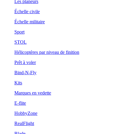
Les planeurs
Échelle civile
Échelle militaire
Sport
STOL
Hélicoptères par niveau de finition
Prêt à voler
Bind-N-Fly
Kits
Marques en vedette
E-flite
HobbyZone
RealFlight
Blade