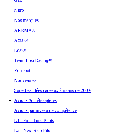
Gaz
Nitro
Nos marques
ARRMA®
Axial®
Losi®
Team Losi Racing®
Voir tout
Nouveautés
Superbes idées cadeaux à moins de 200 €
Avions & Hélicoptères
Avions par niveau de compétence
L1 - First-Time Pilots
L2 - Next Step Pilots