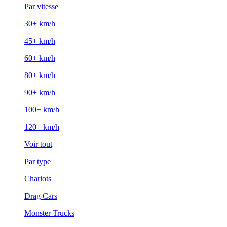
Par vitesse
30+ km/h
45+ km/h
60+ km/h
80+ km/h
90+ km/h
100+ km/h
120+ km/h
Voir tout
Par type
Chariots
Drag Cars
Monster Trucks