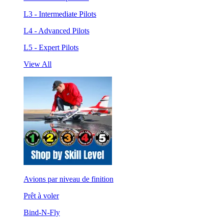
L3 - Intermediate Pilots
L4 - Advanced Pilots
L5 - Expert Pilots
View All
Avions par niveau de finition
Prêt à voler
Bind-N-Fly