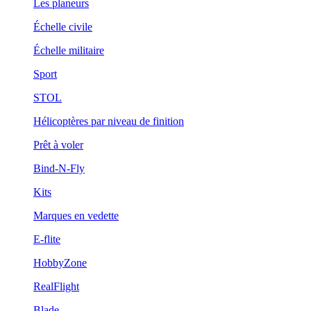
Les planeurs
Échelle civile
Échelle militaire
Sport
STOL
Hélicoptères par niveau de finition
Prêt à voler
Bind-N-Fly
Kits
Marques en vedette
E-flite
HobbyZone
RealFlight
Blade