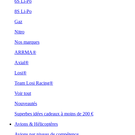
6S Li-Po
8S Li-Po
Gaz
Nitro
Nos marques
ARRMA®
Axial®
Losi®
Team Losi Racing®
Voir tout
Nouveautés
Superbes idées cadeaux à moins de 200 €
Avions & Hélicoptères
Avions par niveau de compétence