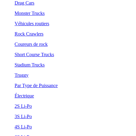
Drag Cars
Monster Trucks
Véhicules routiers
Rock Crawlers
Coureurs de rock
Short Course Trucks
Stadium Trucks
Truggy
Par Type de Puissance
Électrique
2S Li-Po
3S Li-Po
4S Li-Po