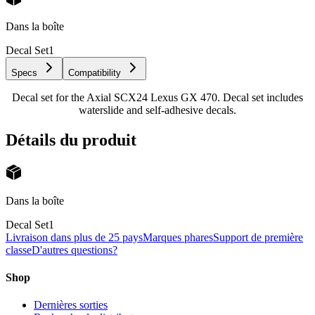
Dans la boîte
Decal Set
1
Specs
Compatibility
Decal set for the Axial SCX24 Lexus GX 470. Decal set includes
waterslide and self-adhesive decals.
Détails du produit
Dans la boîte
Decal Set
1
Livraison dans plus de 25 pays
Marques phares
Support de première
classe
D'autres questions?
Shop
Dernières sorties