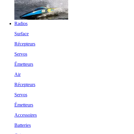
Radios
Surface
Récepteurs
Servos
Émetteurs
Air
Récepteurs
Servos
Émetteurs
Accessoires
Batteries