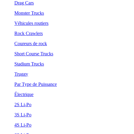
Drag Cars
Monster Trucks
Véhicules routiers
Rock Crawlers
Coureurs de rock
Short Course Trucks
Stadium Trucks
Truggy
Par Type de Puissance
Électrique
2S Li-Po
3S Li-Po
4S Li-Po