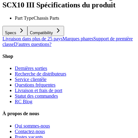
SCX10 III
Spécifications du produit
Part Type
Chassis Parts
Specs
Compatibility
Livraison dans plus de 25 pays
Marques phares
Support de première
classe
D'autres questions?
Shop
Dernières sorties
Recherche de distributeurs
Service clientèle
Questions fréquentes
Livraison et frais de port
Statut des commandes
RC Blog
À propos de nous
Qui sommes-nous
Contactez-nous
Postes vacants