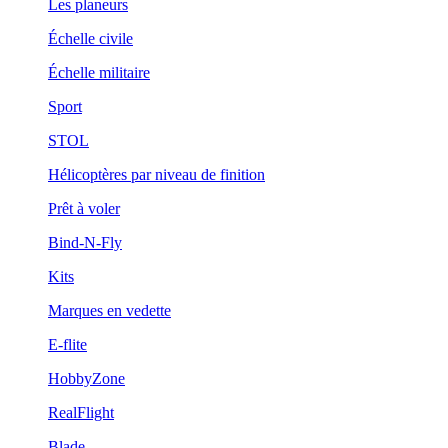
Les planeurs
Échelle civile
Échelle militaire
Sport
STOL
Hélicoptères par niveau de finition
Prêt à voler
Bind-N-Fly
Kits
Marques en vedette
E-flite
HobbyZone
RealFlight
Blade