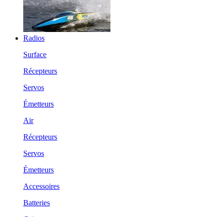
Radios
Surface
Récepteurs
Servos
Émetteurs
Air
Récepteurs
Servos
Émetteurs
Accessoires
Batteries