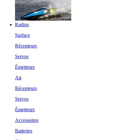
Radios
Surface
Récepteurs
Servos
Émetteurs
Air
Récepteurs
Servos
Émetteurs
Accessoires
Batteries