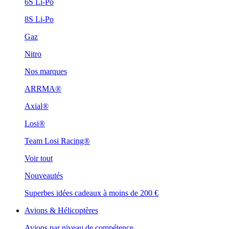
6S Li-Po
8S Li-Po
Gaz
Nitro
Nos marques
ARRMA®
Axial®
Losi®
Team Losi Racing®
Voir tout
Nouveautés
Superbes idées cadeaux à moins de 200 €
Avions & Hélicoptères
Avions par niveau de compétence