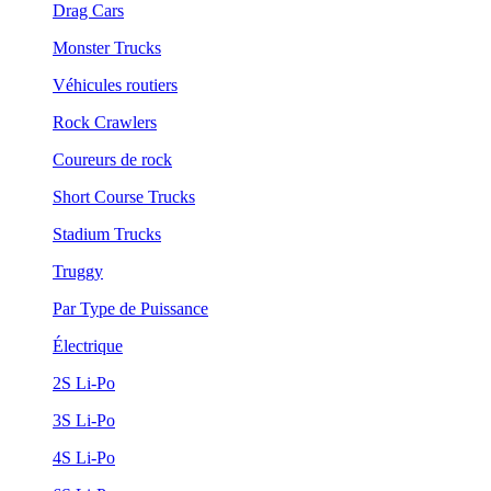
Drag Cars
Monster Trucks
Véhicules routiers
Rock Crawlers
Coureurs de rock
Short Course Trucks
Stadium Trucks
Truggy
Par Type de Puissance
Électrique
2S Li-Po
3S Li-Po
4S Li-Po