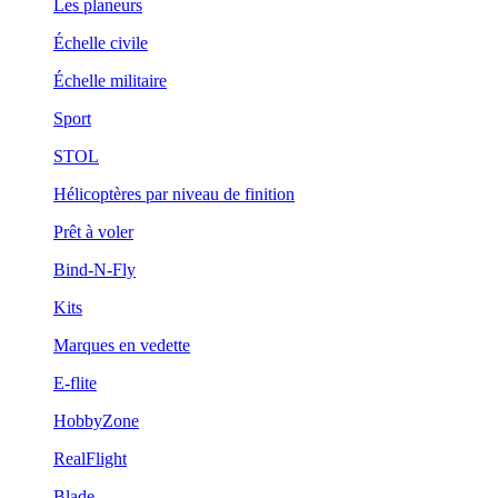
Les planeurs
Échelle civile
Échelle militaire
Sport
STOL
Hélicoptères par niveau de finition
Prêt à voler
Bind-N-Fly
Kits
Marques en vedette
E-flite
HobbyZone
RealFlight
Blade