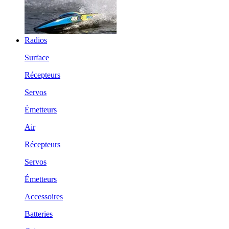
Radios
Surface
Récepteurs
Servos
Émetteurs
Air
Récepteurs
Servos
Émetteurs
Accessoires
Batteries