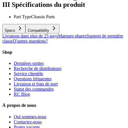
III
Spécifications du produit
Part Type
Chassis Parts
Specs
Compatibility
Livraison dans plus de 25 pays
Marques phares
Support de première
classe
D'autres questions?
Shop
Dernières sorties
Recherche de distributeurs
Service clientèle
Questions fréquentes
Livraison et frais de port
Statut des commandes
RC Blog
À propos de nous
Qui sommes-nous
Contactez-nous
Postes vacants