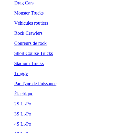
Drag Cars
Monster Trucks
Véhicules routiers
Rock Crawlers
Coureurs de rock
Short Course Trucks
Stadium Trucks
Truggy
Par Type de Puissance
Électrique
2S Li-Po
3S Li-Po
4S Li-Po