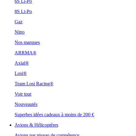
6S Li-Po
8S Li-Po
Gaz
Nitro
Nos marques
ARRMA®
Axial®
Losi®
Team Losi Racing®
Voir tout
Nouveautés
Superbes idées cadeaux à moins de 200 €
Avions & Hélicoptères
Avions par niveau de compétence