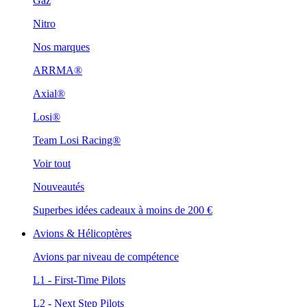
Gaz
Nitro
Nos marques
ARRMA®
Axial®
Losi®
Team Losi Racing®
Voir tout
Nouveautés
Superbes idées cadeaux à moins de 200 €
Avions & Hélicoptères
Avions par niveau de compétence
L1 - First-Time Pilots
L2 - Next Step Pilots