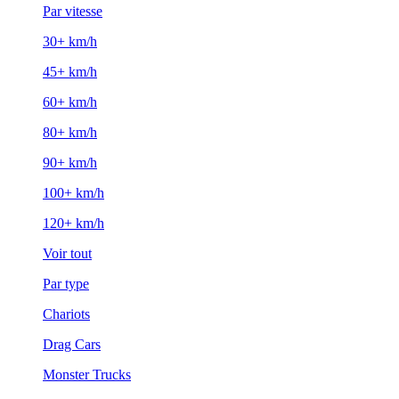
Par vitesse
30+ km/h
45+ km/h
60+ km/h
80+ km/h
90+ km/h
100+ km/h
120+ km/h
Voir tout
Par type
Chariots
Drag Cars
Monster Trucks