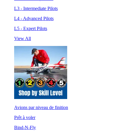
L3 - Intermediate Pilots
L4 - Advanced Pilots
L5 - Expert Pilots
View All
Avions par niveau de finition
Prêt à voler
Bind-N-Fly