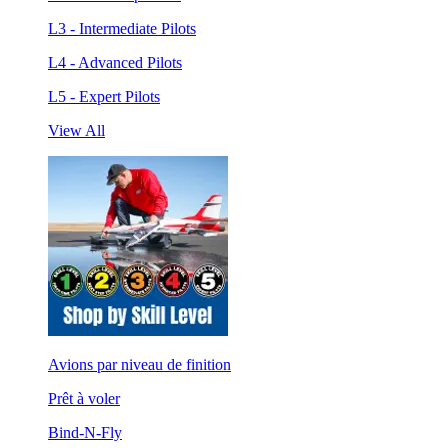
L3 - Intermediate Pilots
L4 - Advanced Pilots
L5 - Expert Pilots
View All
Avions par niveau de finition
Prêt à voler
Bind-N-Fly