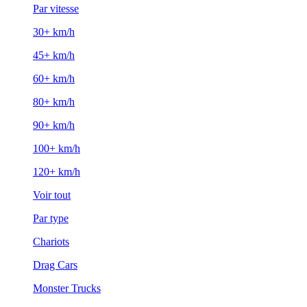
Par vitesse
30+ km/h
45+ km/h
60+ km/h
80+ km/h
90+ km/h
100+ km/h
120+ km/h
Voir tout
Par type
Chariots
Drag Cars
Monster Trucks