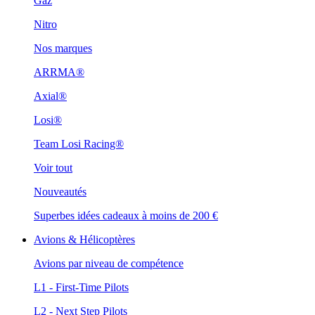
Gaz
Nitro
Nos marques
ARRMA®
Axial®
Losi®
Team Losi Racing®
Voir tout
Nouveautés
Superbes idées cadeaux à moins de 200 €
Avions & Hélicoptères
Avions par niveau de compétence
L1 - First-Time Pilots
L2 - Next Step Pilots