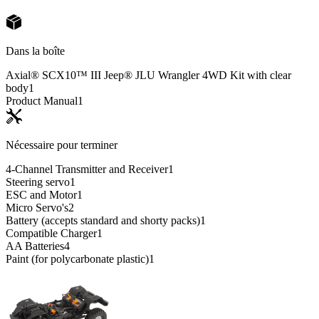
Dans la boîte
Axial® SCX10™ III Jeep® JLU Wrangler 4WD Kit with clear
body
1
Product Manual
1
Nécessaire pour terminer
4-Channel Transmitter and Receiver
1
Steering servo
1
ESC and Motor
1
Micro Servo's
2
Battery (accepts standard and shorty packs)
1
Compatible Charger
1
AA Batteries
4
Paint (for polycarbonate plastic)
1