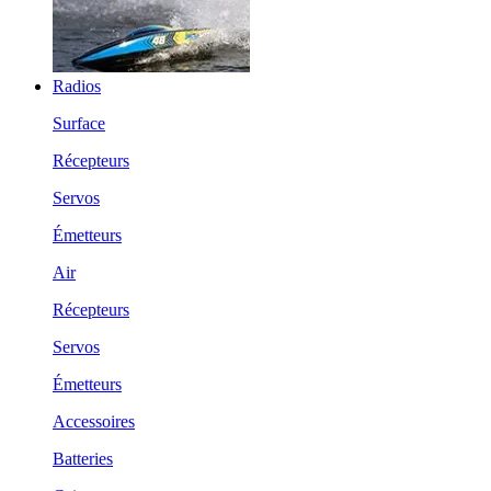
Radios
Surface
Récepteurs
Servos
Émetteurs
Air
Récepteurs
Servos
Émetteurs
Accessoires
Batteries