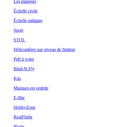
Les planeurs
Échelle civile
Échelle militaire
Sport
STOL
Hélicoptères par niveau de finition
Prêt à voler
Bind-N-Fly
Kits
Marques en vedette
E-flite
HobbyZone
RealFlight
Blade