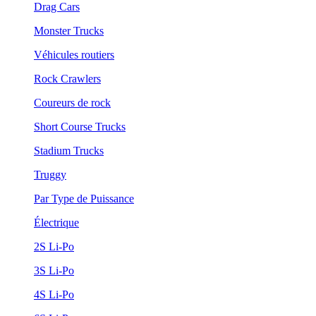
Drag Cars
Monster Trucks
Véhicules routiers
Rock Crawlers
Coureurs de rock
Short Course Trucks
Stadium Trucks
Truggy
Par Type de Puissance
Électrique
2S Li-Po
3S Li-Po
4S Li-Po