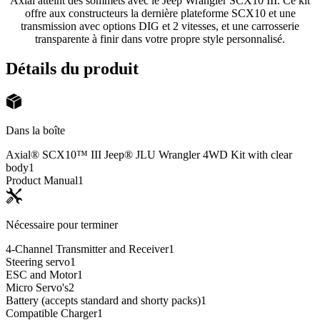
Axial atteint des sommets avec le Jeep Wrangler SCX10 III. Ce kit
offre aux constructeurs la dernière plateforme SCX10 et une
transmission avec options DIG et 2 vitesses, et une carrosserie
transparente à finir dans votre propre style personnalisé.
Détails du produit
Dans la boîte
Axial® SCX10™ III Jeep® JLU Wrangler 4WD Kit with clear
body
1
Product Manual
1
Nécessaire pour terminer
4-Channel Transmitter and Receiver
1
Steering servo
1
ESC and Motor
1
Micro Servo's
2
Battery (accepts standard and shorty packs)
1
Compatible Charger
1