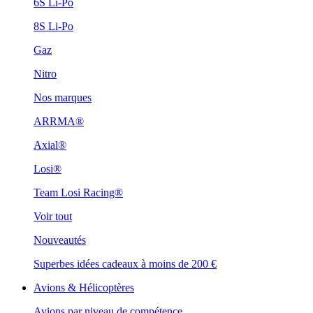
6S Li-Po
8S Li-Po
Gaz
Nitro
Nos marques
ARRMA®
Axial®
Losi®
Team Losi Racing®
Voir tout
Nouveautés
Superbes idées cadeaux à moins de 200 €
Avions & Hélicoptères
Avions par niveau de compétence