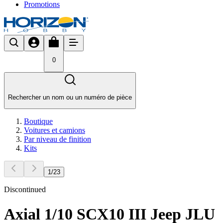
Promotions
0
Rechercher un nom ou un numéro de pièce
Boutique
Voitures et camions
Par niveau de finition
Kits
1
/
23
Discontinued
Axial 1/10 SCX10 III Jeep JLU