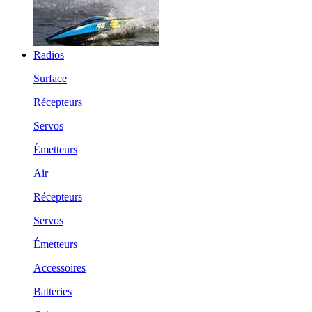
Radios
Surface
Récepteurs
Servos
Émetteurs
Air
Récepteurs
Servos
Émetteurs
Accessoires
Batteries