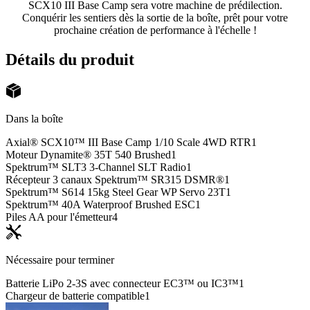
SCX10 III Base Camp sera votre machine de prédilection.
Conquérir les sentiers dès la sortie de la boîte, prêt pour votre
prochaine création de performance à l'échelle !
Détails du produit
Dans la boîte
Axial® SCX10™ III Base Camp 1/10 Scale 4WD RTR
1
Moteur Dynamite® 35T 540 Brushed
1
Spektrum™ SLT3 3-Channel SLT Radio
1
Récepteur 3 canaux Spektrum™ SR315 DSMR®
1
Spektrum™ S614 15kg Steel Gear WP Servo 23T
1
Spektrum™ 40A Waterproof Brushed ESC
1
Piles AA pour l'émetteur
4
Nécessaire pour terminer
Batterie LiPo 2-3S avec connecteur EC3™ ou IC3™
1
Chargeur de batterie compatible
1