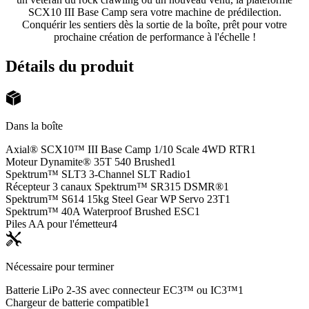
SCX10 III Base Camp sera votre machine de prédilection.
Conquérir les sentiers dès la sortie de la boîte, prêt pour votre
prochaine création de performance à l'échelle !
Détails du produit
Dans la boîte
Axial® SCX10™ III Base Camp 1/10 Scale 4WD RTR
1
Moteur Dynamite® 35T 540 Brushed
1
Spektrum™ SLT3 3-Channel SLT Radio
1
Récepteur 3 canaux Spektrum™ SR315 DSMR®
1
Spektrum™ S614 15kg Steel Gear WP Servo 23T
1
Spektrum™ 40A Waterproof Brushed ESC
1
Piles AA pour l'émetteur
4
Nécessaire pour terminer
Batterie LiPo 2-3S avec connecteur EC3™ ou IC3™
1
Chargeur de batterie compatible
1