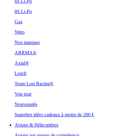
6S Li-Po
8S Li-Po
Gaz
Nitro
Nos marques
ARRMA®
Axial®
Losi®
Team Losi Racing®
Voir tout
Nouveautés
Superbes idées cadeaux à moins de 200 €
Avions & Hélicoptères
Avions par niveau de compétence