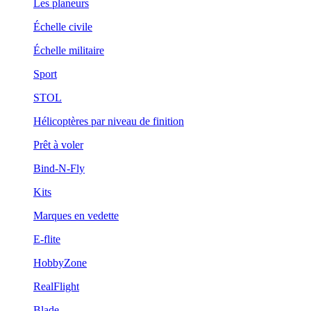
Les planeurs
Échelle civile
Échelle militaire
Sport
STOL
Hélicoptères par niveau de finition
Prêt à voler
Bind-N-Fly
Kits
Marques en vedette
E-flite
HobbyZone
RealFlight
Blade