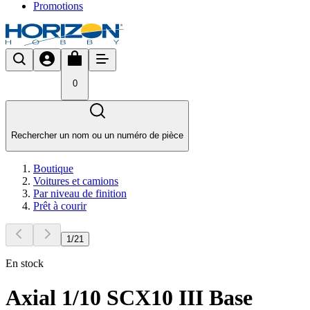
Promotions
0
Rechercher un nom ou un numéro de pièce
Boutique
Voitures et camions
Par niveau de finition
Prêt à courir
1
/
21
En stock
Axial 1/10 SCX10 III Base