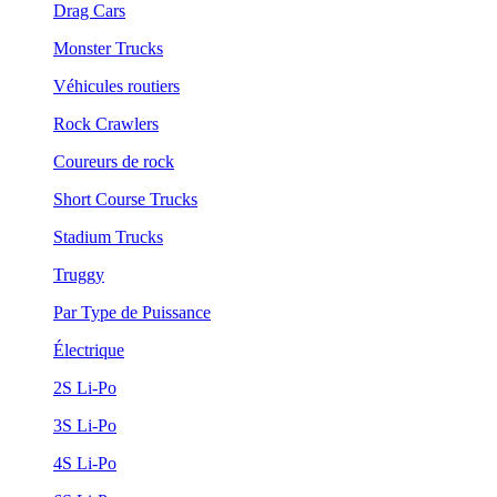
Drag Cars
Monster Trucks
Véhicules routiers
Rock Crawlers
Coureurs de rock
Short Course Trucks
Stadium Trucks
Truggy
Par Type de Puissance
Électrique
2S Li-Po
3S Li-Po
4S Li-Po