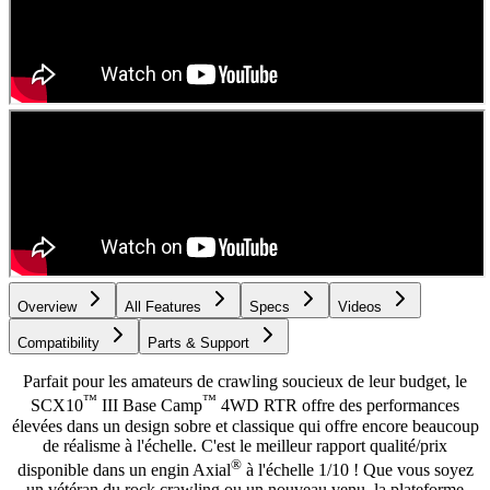
Overview
All Features
Specs
Videos
Compatibility
Parts & Support
Parfait pour les amateurs de crawling soucieux de leur budget, le
™
™
SCX10
III Base Camp
4WD RTR offre des performances
élevées dans un design sobre et classique qui offre encore beaucoup
de réalisme à l'échelle. C'est le meilleur rapport qualité/prix
®
disponible dans un engin Axial
à l'échelle 1/10 ! Que vous soyez
un vétéran du rock crawling ou un nouveau venu, la plateforme