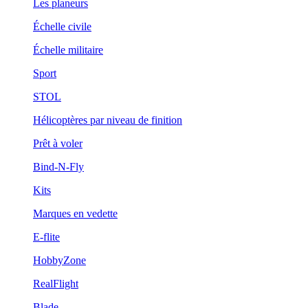
Les planeurs
Échelle civile
Échelle militaire
Sport
STOL
Hélicoptères par niveau de finition
Prêt à voler
Bind-N-Fly
Kits
Marques en vedette
E-flite
HobbyZone
RealFlight
Blade