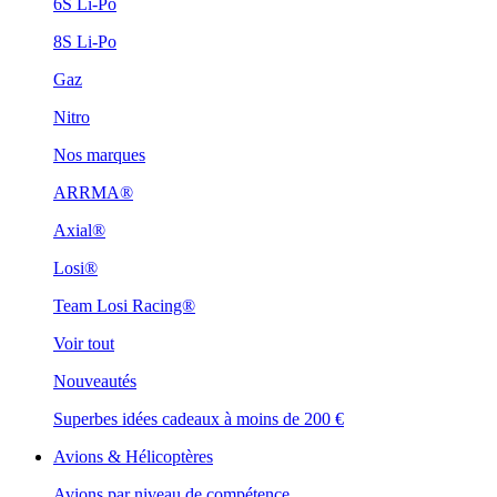
6S Li-Po
8S Li-Po
Gaz
Nitro
Nos marques
ARRMA®
Axial®
Losi®
Team Losi Racing®
Voir tout
Nouveautés
Superbes idées cadeaux à moins de 200 €
Avions & Hélicoptères
Avions par niveau de compétence