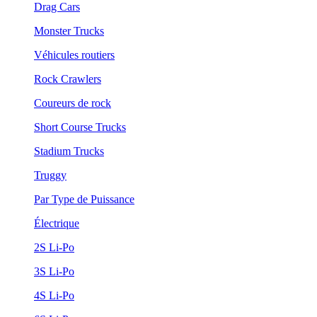
Drag Cars
Monster Trucks
Véhicules routiers
Rock Crawlers
Coureurs de rock
Short Course Trucks
Stadium Trucks
Truggy
Par Type de Puissance
Électrique
2S Li-Po
3S Li-Po
4S Li-Po