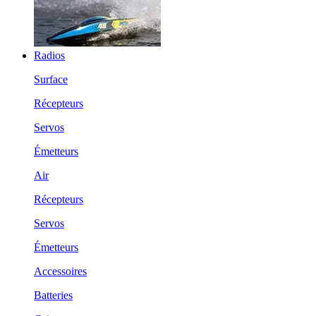
Radios
Surface
Récepteurs
Servos
Émetteurs
Air
Récepteurs
Servos
Émetteurs
Accessoires
Batteries