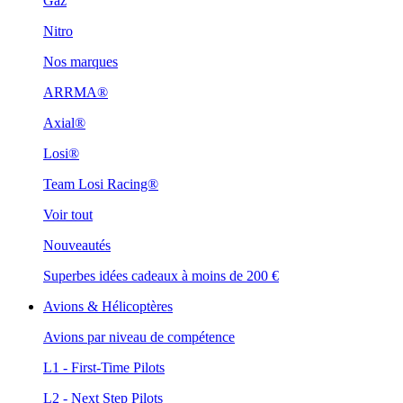
Gaz
Nitro
Nos marques
ARRMA®
Axial®
Losi®
Team Losi Racing®
Voir tout
Nouveautés
Superbes idées cadeaux à moins de 200 €
Avions & Hélicoptères
Avions par niveau de compétence
L1 - First-Time Pilots
L2 - Next Step Pilots