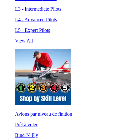
L3 - Intermediate Pilots
L4 - Advanced Pilots
L5 - Expert Pilots
View All
Avions par niveau de finition
Prêt à voler
Bind-N-Fly