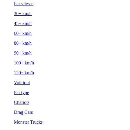
Par vitesse
30+ km/h
45+ km/h
60+ km/h
80+ km/h
90+ km/h
100+ km/h
120+ km/h
Voir tout
Par type
Chariots
Drag Cars
Monster Trucks