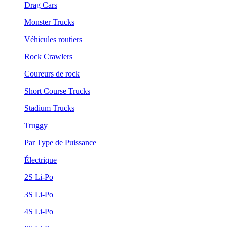
Drag Cars
Monster Trucks
Véhicules routiers
Rock Crawlers
Coureurs de rock
Short Course Trucks
Stadium Trucks
Truggy
Par Type de Puissance
Électrique
2S Li-Po
3S Li-Po
4S Li-Po