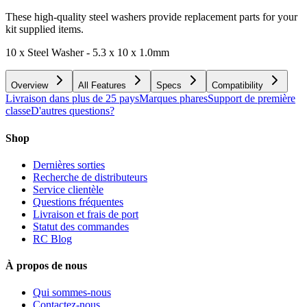
These high-quality steel washers provide replacement parts for your
kit supplied items.
10 x Steel Washer - 5.3 x 10 x 1.0mm
Overview
All Features
Specs
Compatibility
Livraison dans plus de 25 pays
Marques phares
Support de première
classe
D'autres questions?
Shop
Dernières sorties
Recherche de distributeurs
Service clientèle
Questions fréquentes
Livraison et frais de port
Statut des commandes
RC Blog
À propos de nous
Qui sommes-nous
Contactez-nous