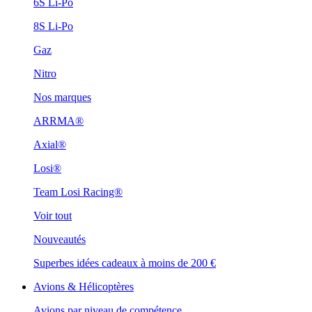
6S Li-Po
8S Li-Po
Gaz
Nitro
Nos marques
ARRMA®
Axial®
Losi®
Team Losi Racing®
Voir tout
Nouveautés
Superbes idées cadeaux à moins de 200 €
Avions & Hélicoptères
Avions par niveau de compétence