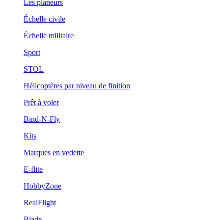
Les planeurs
Échelle civile
Échelle militaire
Sport
STOL
Hélicoptères par niveau de finition
Prêt à voler
Bind-N-Fly
Kits
Marques en vedette
E-flite
HobbyZone
RealFlight
Blade