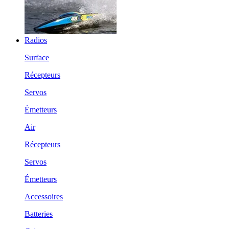
Radios
Surface
Récepteurs
Servos
Émetteurs
Air
Récepteurs
Servos
Émetteurs
Accessoires
Batteries