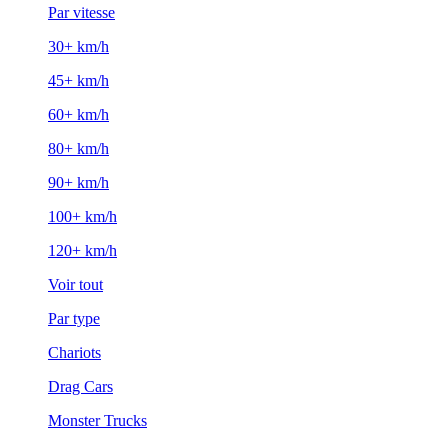
Par vitesse
30+ km/h
45+ km/h
60+ km/h
80+ km/h
90+ km/h
100+ km/h
120+ km/h
Voir tout
Par type
Chariots
Drag Cars
Monster Trucks