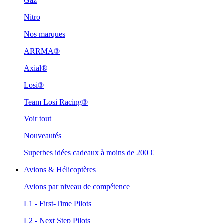
Gaz
Nitro
Nos marques
ARRMA®
Axial®
Losi®
Team Losi Racing®
Voir tout
Nouveautés
Superbes idées cadeaux à moins de 200 €
Avions & Hélicoptères
Avions par niveau de compétence
L1 - First-Time Pilots
L2 - Next Step Pilots