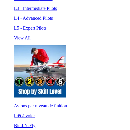
L3 - Intermediate Pilots
L4 - Advanced Pilots
L5 - Expert Pilots
View All
Avions par niveau de finition
Prêt à voler
Bind-N-Fly