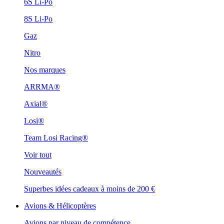
6S Li-Po
8S Li-Po
Gaz
Nitro
Nos marques
ARRMA®
Axial®
Losi®
Team Losi Racing®
Voir tout
Nouveautés
Superbes idées cadeaux à moins de 200 €
Avions & Hélicoptères
Avions par niveau de compétence