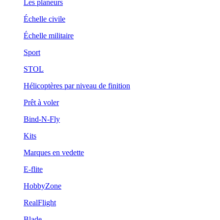
Les planeurs
Échelle civile
Échelle militaire
Sport
STOL
Hélicoptères par niveau de finition
Prêt à voler
Bind-N-Fly
Kits
Marques en vedette
E-flite
HobbyZone
RealFlight
Blade