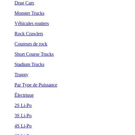
Drag Cars
Monster Trucks
Véhicules routiers
Rock Crawlers
Coureurs de rock
Short Course Trucks
Stadium Trucks
Truggy
Par Type de Puissance
Électrique
2S Li-Po
3S Li-Po
4S Li-Po