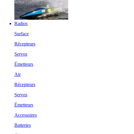
Radios
Surface
Récepteurs
Servos
Émetteurs
Air
Récepteurs
Servos
Émetteurs
Accessoires
Batteries