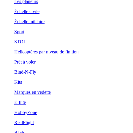
Les planeurs
Échelle civile
Échelle militaire
Sport
STOL
Hélicoptères par niveau de finition
Prêt à voler
Bind-N-Fly
Kits
Marques en vedette
E-flite
HobbyZone
RealFlight
Blade