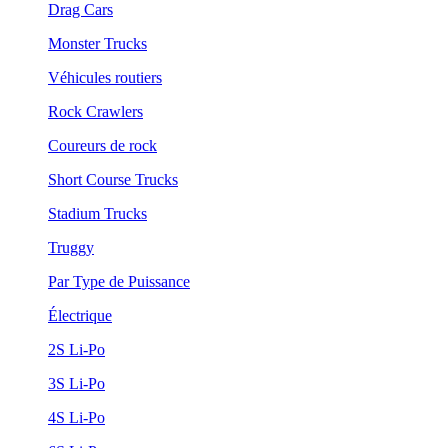
Drag Cars
Monster Trucks
Véhicules routiers
Rock Crawlers
Coureurs de rock
Short Course Trucks
Stadium Trucks
Truggy
Par Type de Puissance
Électrique
2S Li-Po
3S Li-Po
4S Li-Po