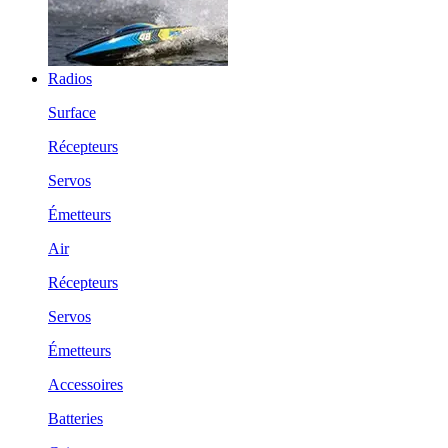
Radios
Surface
Récepteurs
Servos
Émetteurs
Air
Récepteurs
Servos
Émetteurs
Accessoires
Batteries