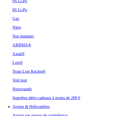
6S Li-Po
8S Li-Po
Gaz
Nitro
Nos marques
ARRMA®
Axial®
Losi®
Team Losi Racing®
Voir tout
Nouveautés
Superbes idées cadeaux à moins de 200 €
Avions & Hélicoptères
Avions par niveau de compétence