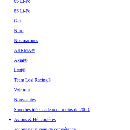
6S Li-Po
8S Li-Po
Gaz
Nitro
Nos marques
ARRMA®
Axial®
Losi®
Team Losi Racing®
Voir tout
Nouveautés
Superbes idées cadeaux à moins de 200 €
Avions & Hélicoptères
Avions par niveau de compétence