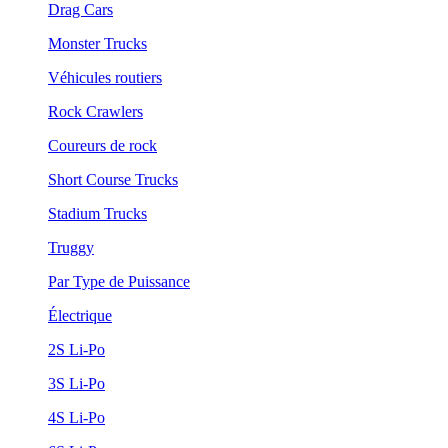
Drag Cars
Monster Trucks
Véhicules routiers
Rock Crawlers
Coureurs de rock
Short Course Trucks
Stadium Trucks
Truggy
Par Type de Puissance
Électrique
2S Li-Po
3S Li-Po
4S Li-Po