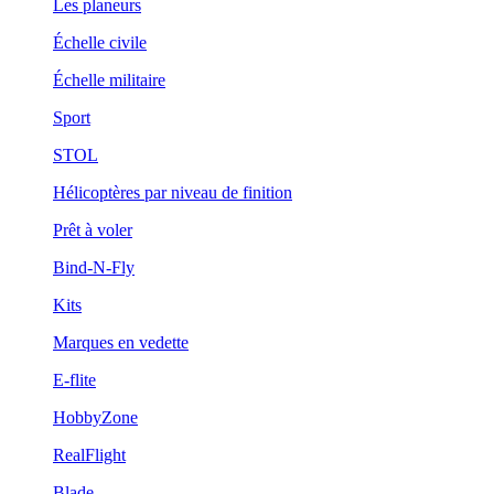
Les planeurs
Échelle civile
Échelle militaire
Sport
STOL
Hélicoptères par niveau de finition
Prêt à voler
Bind-N-Fly
Kits
Marques en vedette
E-flite
HobbyZone
RealFlight
Blade