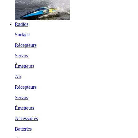
Radios
Surface
Récepteurs
Servos
Émetteurs
Air
Récepteurs
Servos
Émetteurs
Accessoires
Batteries