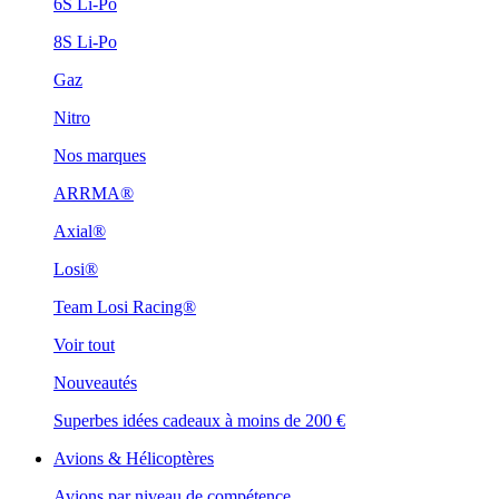
6S Li-Po
8S Li-Po
Gaz
Nitro
Nos marques
ARRMA®
Axial®
Losi®
Team Losi Racing®
Voir tout
Nouveautés
Superbes idées cadeaux à moins de 200 €
Avions & Hélicoptères
Avions par niveau de compétence