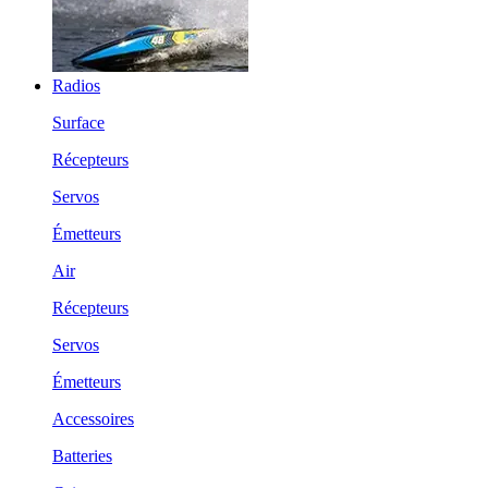
Radios
Surface
Récepteurs
Servos
Émetteurs
Air
Récepteurs
Servos
Émetteurs
Accessoires
Batteries