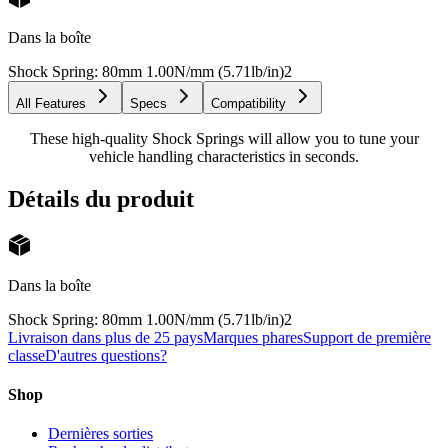
Dans la boîte
Shock Spring: 80mm 1.00N/mm (5.71lb/in)
2
All Features
Specs
Compatibility
These high-quality Shock Springs will allow you to tune your
vehicle handling characteristics in seconds.
Détails du produit
Dans la boîte
Shock Spring: 80mm 1.00N/mm (5.71lb/in)
2
Livraison dans plus de 25 pays
Marques phares
Support de première
classe
D'autres questions?
Shop
Dernières sorties