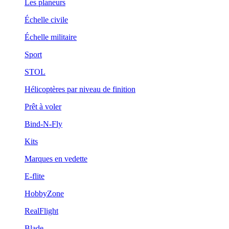
Les planeurs
Échelle civile
Échelle militaire
Sport
STOL
Hélicoptères par niveau de finition
Prêt à voler
Bind-N-Fly
Kits
Marques en vedette
E-flite
HobbyZone
RealFlight
Blade