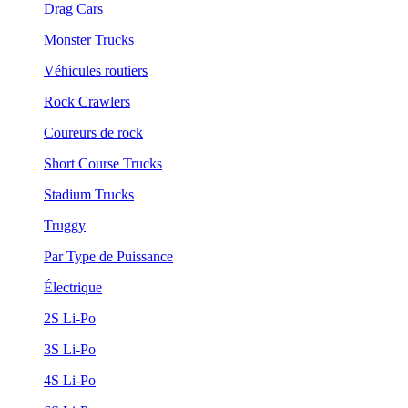
Drag Cars
Monster Trucks
Véhicules routiers
Rock Crawlers
Coureurs de rock
Short Course Trucks
Stadium Trucks
Truggy
Par Type de Puissance
Électrique
2S Li-Po
3S Li-Po
4S Li-Po