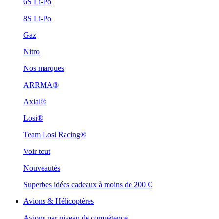
6S Li-Po
8S Li-Po
Gaz
Nitro
Nos marques
ARRMA®
Axial®
Losi®
Team Losi Racing®
Voir tout
Nouveautés
Superbes idées cadeaux à moins de 200 €
Avions & Hélicoptères
Avions par niveau de compétence