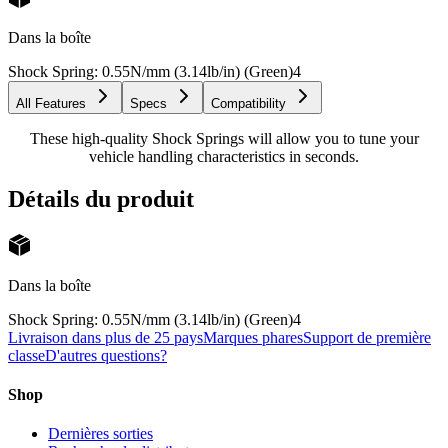
Dans la boîte
Shock Spring: 0.55N/mm (3.14lb/in) (Green)
4
All Features
Specs
Compatibility
These high-quality Shock Springs will allow you to tune your
vehicle handling characteristics in seconds.
Détails du produit
Dans la boîte
Shock Spring: 0.55N/mm (3.14lb/in) (Green)
4
Livraison dans plus de 25 pays
Marques phares
Support de première
classe
D'autres questions?
Shop
Dernières sorties