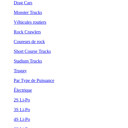
Drag Cars
Monster Trucks
Véhicules routiers
Rock Crawlers
Coureurs de rock
Short Course Trucks
Stadium Trucks
Truggy
Par Type de Puissance
Électrique
2S Li-Po
3S Li-Po
4S Li-Po