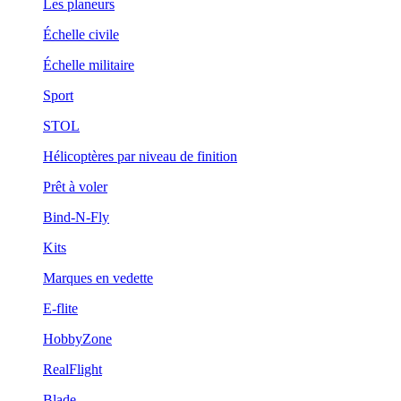
Les planeurs
Échelle civile
Échelle militaire
Sport
STOL
Hélicoptères par niveau de finition
Prêt à voler
Bind-N-Fly
Kits
Marques en vedette
E-flite
HobbyZone
RealFlight
Blade