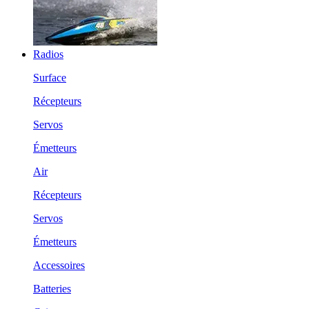
Radios
Surface
Récepteurs
Servos
Émetteurs
Air
Récepteurs
Servos
Émetteurs
Accessoires
Batteries