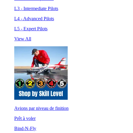
L3 - Intermediate Pilots
L4 - Advanced Pilots
L5 - Expert Pilots
View All
Avions par niveau de finition
Prêt à voler
Bind-N-Fly