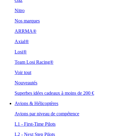
Gaz
Nitro
Nos marques
ARRMA®
Axial®
Losi®
Team Losi Racing®
Voir tout
Nouveautés
Superbes idées cadeaux à moins de 200 €
Avions & Hélicoptères
Avions par niveau de compétence
L1 - First-Time Pilots
L2 - Next Step Pilots