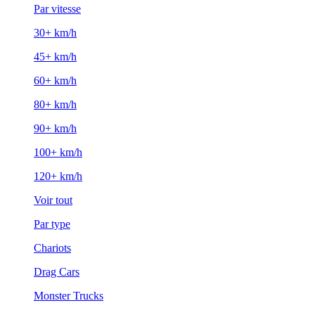
Par vitesse
30+ km/h
45+ km/h
60+ km/h
80+ km/h
90+ km/h
100+ km/h
120+ km/h
Voir tout
Par type
Chariots
Drag Cars
Monster Trucks