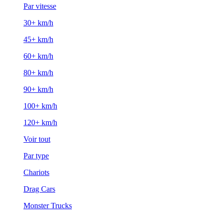
Par vitesse
30+ km/h
45+ km/h
60+ km/h
80+ km/h
90+ km/h
100+ km/h
120+ km/h
Voir tout
Par type
Chariots
Drag Cars
Monster Trucks