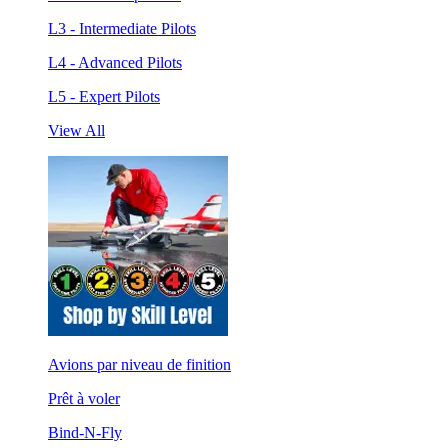
L3 - Intermediate Pilots
L4 - Advanced Pilots
L5 - Expert Pilots
View All
Avions par niveau de finition
Prêt à voler
Bind-N-Fly