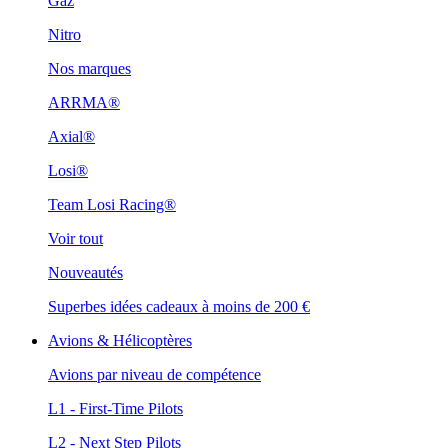
Gaz
Nitro
Nos marques
ARRMA®
Axial®
Losi®
Team Losi Racing®
Voir tout
Nouveautés
Superbes idées cadeaux à moins de 200 €
Avions & Hélicoptères
Avions par niveau de compétence
L1 - First-Time Pilots
L2 - Next Step Pilots